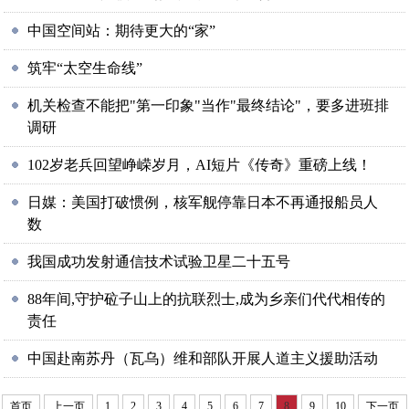
中国空间站：期待更大的“家”
筑牢“太空生命线”
机关检查不能把"第一印象"当作"最终结论"，要多进班排
调研
102岁老兵回望峥嵘岁月，AI短片《传奇》重磅上线！
日媒：美国打破惯例，核军舰停靠日本不再通报船员人
数
我国成功发射通信技术试验卫星二十五号
88年间,守护砬子山上的抗联烈士,成为乡亲们代代相传的
责任
中国赴南苏丹（瓦乌）维和部队开展人道主义援助活动
首页
上一页
1
2
3
4
5
6
7
8
9
10
下一页