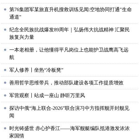
第76集团军某旅直升机搜救训练见闻:空地协同打通"生命
通道"
纪念全民族抗战爆发89周年｜弘扬伟大抗战精神 汇聚民
族复兴力量
一本老相册，让他懂得平凡岗位上也能护卫战鹰高飞远
航
军人修养丨坐热“冷板凳”
善用哲学思维带兵，推动部队建设各项工作提质增效
军营观察丨站成一座山 静听万里风
探访中俄“海上联合-2026”联合演习中方指挥舰开封舰见
闻
时光铸盛世 赤心护香江——海军舰艇编队抵港激发浓浓
家国情