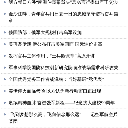
我方就日方涉“南海仲裁案裁决”恶劣言行提出严正交涉
金沙江畔，青年官兵用日复一日的忠诚坚守谱写奋斗篇
章
俄国防部：俄军大规模打击乌军设施
美再袭伊朗 伊公布打击美军画面 国际油价走高
发挥官兵主体作用，“士兵微课堂”高原开讲
军事科学院国防科技创新研究院瞄准战场需求科研攻关
全国优秀党务工作者杨泽楠：当好基层“党代表”
美伊停火面临考验 以方认为新行动窗口正出现
赓续精神血脉 奋进强军新程——纪念抗大建校90周年
“飞到梦想那么高，飞向信念那么远”——记空军航空兵
某团