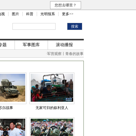
您想去哪里？
电视
图片
科普
光明报系
更多>>
专题
军事图库
滚动播报
·
军营观察丨青春的故事，垒成一座“精神礁盘”
·
两份绝
苏尔战事
无家可归的叙利亚人