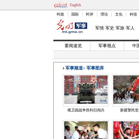
English
时政
国际
时评
理论
文化
科技
军情·军史·军旅·军人
要闻速览
军事视点
中
军事频道
>
军事图库
俄卫国战争胜利日阅兵
新疆警民坚