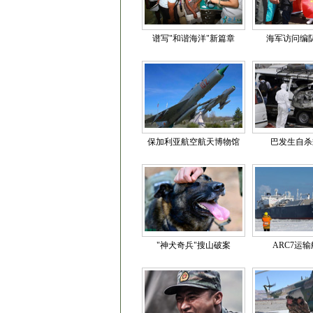
谱写"和谐海洋"新篇章
海军访问编
保加利亚航空航天博物馆
巴发生自杀
"神犬奇兵"搜山破案
ARC7运