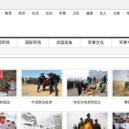
教育
经济
生活
法治
军事
卫生
健康
女人
文娱
国军情
国际军情
武器装备
军事文化
军事
持巡边
中尼联合处突
悼念许杏虎等烈士
摩