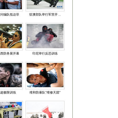
访问编队抵达菲
驻澳部队举行军营开 ...
巴西防务展开幕
印尼举行反恐训练
队超极限训练
维和防暴队"维修天团"