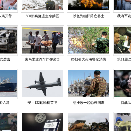
队离开菲
500新兵挺进生命禁区
以色列缅怀阵亡将士
我海军
式袭击
索马里遭汽车炸弹袭击
祭扫引大火海警变消防
第11届
输船入港
安－132运输机首飞
意挫败一起恐袭图谋
特战