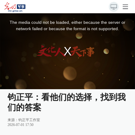
This
is
a
The media could not be loaded, either because the server or
modal
window.
network failed or because the format is not supported.
钧正平：看他们的选择，找到我
们的答案
来源：
钧正平工作室
2026-07-01 17:50