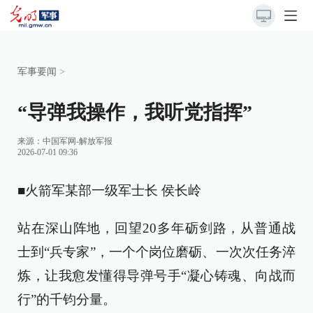
军事要闻
>
“导弹我操作，我听党指挥”
来源：
中国军网-解放军报
2026-07-01 09:36
■火箭军某部一级军士长 侯长岭
站在深山阵地，回望20多年砺剑路，从普通战
士到“兵专家”，一个个岗位磨砺、一次次任务淬
炼，让我愈发懂得导弹号手“凝心铸魂、向战而
行”的千钧分量。