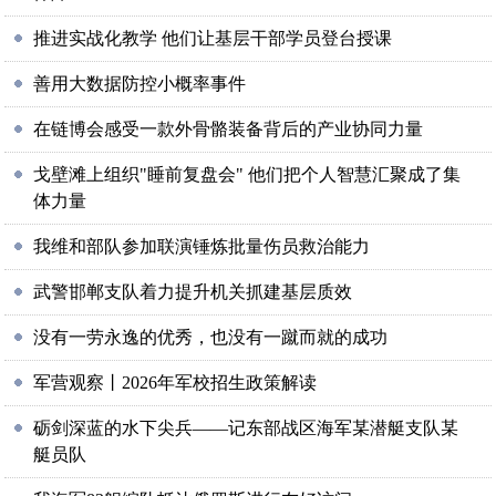
推进实战化教学 他们让基层干部学员登台授课
善用大数据防控小概率事件
在链博会感受一款外骨骼装备背后的产业协同力量
戈壁滩上组织"睡前复盘会" 他们把个人智慧汇聚成了集
体力量
我维和部队参加联演锤炼批量伤员救治能力
武警邯郸支队着力提升机关抓建基层质效
没有一劳永逸的优秀，也没有一蹴而就的成功
军营观察丨2026年军校招生政策解读
砺剑深蓝的水下尖兵——记东部战区海军某潜艇支队某
艇员队