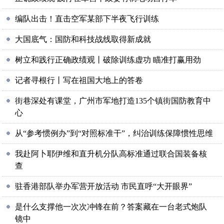
编队出击！直击空军某部下半夜飞行训练
大国底气：国防和科技战线取得新成就
树立和践行正确政绩观丨破除训练虚功 瞄准打赢用劲
记者寻根行丨写在祖国大地上的答卷
街巷深处有课堂，广州市军地打造135个镇街国防教育中
心
从“参考惯例办”到“对照标准干”，纠治训练保障惯性思维
我赴阿卜耶伊维和直升机分队高标准通过联合国装备核
查
驻香港部队举办军营开放活动 市民直呼“大开眼界”
是什么支撑他一次次冲锋在前？答案藏在一台老式炮队
镜中