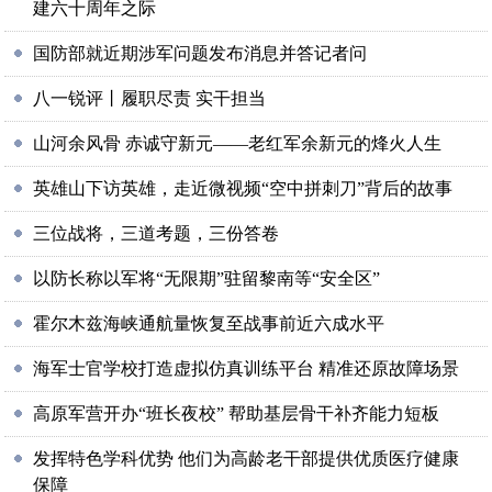
建六十周年之际
国防部就近期涉军问题发布消息并答记者问
八一锐评丨履职尽责 实干担当
山河余风骨 赤诚守新元——老红军余新元的烽火人生
英雄山下访英雄，走近微视频“空中拼刺刀”背后的故事
三位战将，三道考题，三份答卷
以防长称以军将“无限期”驻留黎南等“安全区”
霍尔木兹海峡通航量恢复至战事前近六成水平
海军士官学校打造虚拟仿真训练平台 精准还原故障场景
高原军营开办“班长夜校” 帮助基层骨干补齐能力短板
发挥特色学科优势 他们为高龄老干部提供优质医疗健康
保障