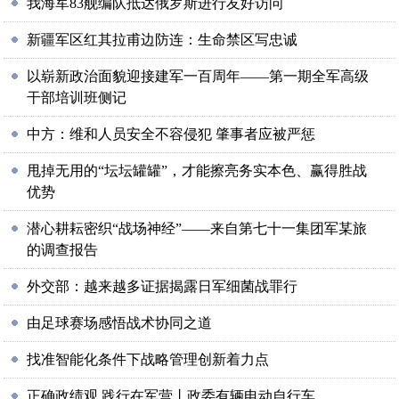
我海军83舰编队抵达俄罗斯进行友好访问
新疆军区红其拉甫边防连：生命禁区写忠诚
以崭新政治面貌迎接建军一百周年——第一期全军高级
干部培训班侧记
中方：维和人员安全不容侵犯 肇事者应被严惩
甩掉无用的“坛坛罐罐”，才能擦亮务实本色、赢得胜战
优势
潜心耕耘密织“战场神经”——来自第七十一集团军某旅
的调查报告
外交部：越来越多证据揭露日军细菌战罪行
由足球赛场感悟战术协同之道
找准智能化条件下战略管理创新着力点
正确政绩观 践行在军营丨政委有辆电动自行车