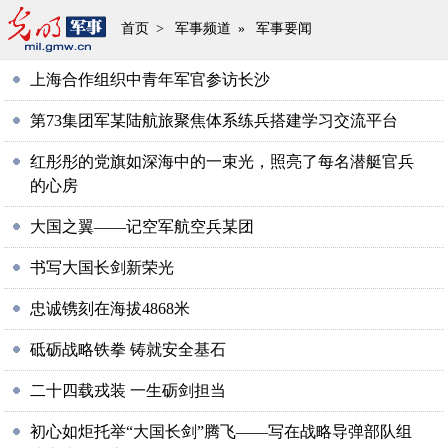
首页
>
军事频道
»
军事要闻
上海合作组织中青年军官参访长沙
第73集团军某陆航旅聚焦体系练兵搭建学习交流平台
红彤彤的党旗如深海中的一束光，照亮了每名潜艇官兵
的心房
大国之翼——记空军航空兵某团
书写大国长剑新荣光
忠诚镌刻在海拔4868米
砥砺战略铁拳 铸就安全基石
二十四载戎装 一生砺剑担当
初心如炬托举“大国长剑”腾飞——写在战略导弹部队组