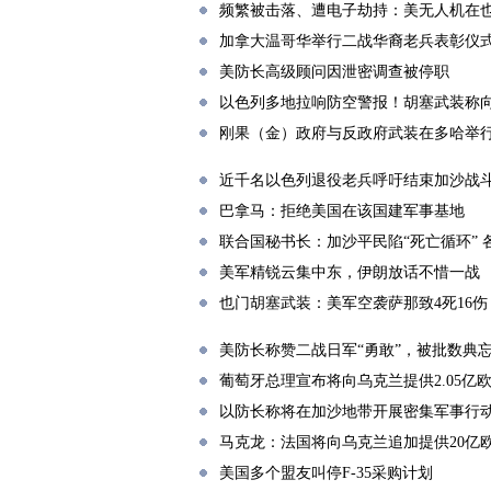
频繁被击落、遭电子劫持：美无人机在
加拿大温哥华举行二战华裔老兵表彰仪
美防长高级顾问因泄密调查被停职
以色列多地拉响防空警报！胡塞武装称
刚果（金）政府与反政府武装在多哈举
近千名以色列退役老兵呼吁结束加沙战
巴拿马：拒绝美国在该国建军事基地
联合国秘书长：加沙平民陷“死亡循环” 
美军精锐云集中东，伊朗放话不惜一战
也门胡塞武装：美军空袭萨那致4死16伤
美防长称赞二战日军“勇敢”，被批数典
葡萄牙总理宣布将向乌克兰提供2.05亿
以防长称将在加沙地带开展密集军事行
马克龙：法国将向乌克兰追加提供20亿
美国多个盟友叫停F-35采购计划