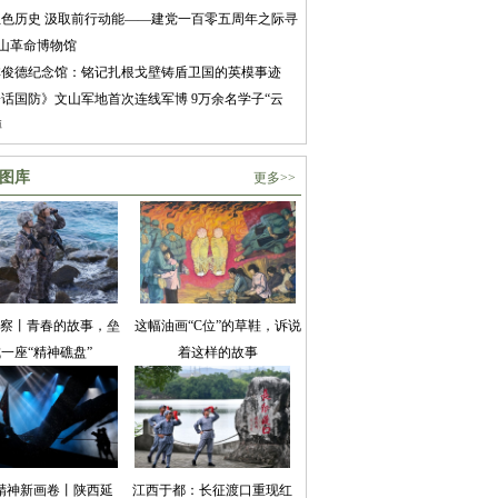
色历史 汲取前行动能——建党一百零五周年之际寻
山革命博物馆
林俊德纪念馆：铭记扎根戈壁铸盾卫国的英模事迹
话国防》文山军地首次连线军博 9万余名学子“云
博
图库
更多>>
察丨青春的故事，垒
这幅油画“C位”的草鞋，诉说
一座“精神礁盘”
着这样的故事
精神新画卷丨陕西延
江西于都：长征渡口重现红