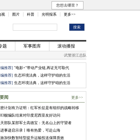
您想去哪里？
电视
图片
科普
光明报系
更多>>
专题
军事图库
滚动播报
·
武警浙江总队丽水支队举行授装仪式
·
军营观
总编推荐]
"电影+"带动产业链,再证无可取代
总编推荐]
生态环境法典，这样守护咱的生活
总编推荐]
生态环境法典，这样守护咱的生活
要闻
更多>>
绝密计划有力证明：红军长征是有组织的战略转移
83舰编队结束对印度尼西亚友好访问
航天部队某部军士高德宝：无名山上的守望者
先进事迹启示录丨唯有热爱，可赴山海
某旅加快数智转型提升运输投送保障质效