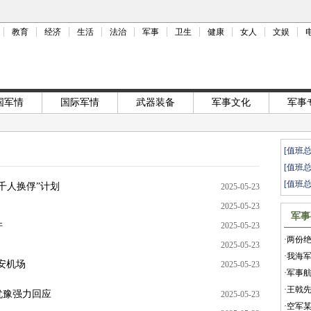
教育
经济
生活
法治
军事
卫生
健康
女人
文娱
国军情
国际军情
武器装备
军事文化
军事
[值班
[值班
[值班
千人换俘”计划
2025-05-23
2025-05-23
军事
件
2025-05-23
·
两份
2025-05-23
·
我海军
安机场
2025-05-23
·
军事
·
王戟
犹豫强力回应
2025-05-23
·
空军