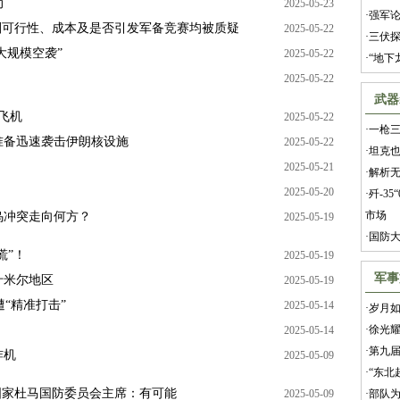
动
2025-05-23
·
强军
计划可行性、成本及是否引发军备竞赛均被质疑
2025-05-22
·
三伏探
大规模空袭”
2025-05-22
·
“地下
2025-05-22
武器
飞机
2025-05-22
·
一枪三
准备迅速袭击伊朗核设施
2025-05-22
·
坦克也
2025-05-21
·
解析
2025-05-20
·
歼-3
市场
乌冲突走向何方？
2025-05-19
·
国防
慌”！
2025-05-19
军事
什米尔地区
2025-05-19
“精准打击”
2025-05-14
·
岁月如
·
徐光耀
2025-05-14
·
第九
炸机
2025-05-09
·
“东北
国家杜马国防委员会主席：有可能
2025-05-09
·
部队为