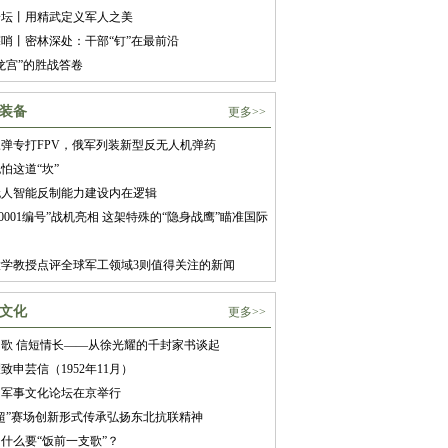
论坛丨用精武定义军人之美
哨丨密林深处：干部“钉”在最前沿
龙宫”的胜战答卷
装备
更多>>
弹专打FPV，俄军列装新型反无人机弹药
怕这道“坎”
无人智能反制能力建设内在逻辑
5“0001编号”战机亮相 这架特殊的“隐身战鹰”瞄准国际
大学教授点评全球军工领域3则值得关注的新闻
文化
更多>>
歌 信短情长——从徐光耀的千封家书谈起
致申芸信（1952年11月）
届军事文化论坛在京举行
超”赛场创新形式传承弘扬东北抗联精神
什么要“饭前一支歌”？