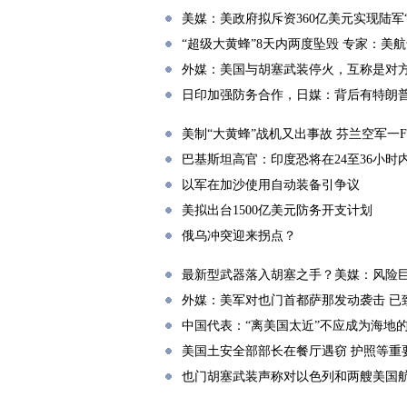
美媒：美政府拟斥资360亿美元实现陆军
“超级大黄蜂”8天内两度坠毁 专家：美
外媒：美国与胡塞武装停火，互称是对
日印加强防务合作，日媒：背后有特朗
美制“大黄蜂”战机又出事故 芬兰空军一F/
巴基斯坦高官：印度恐将在24至36小时
以军在加沙使用自动装备引争议
美拟出台1500亿美元防务开支计划
俄乌冲突迎来拐点？
最新型武器落入胡塞之手？美媒：风险
外媒：美军对也门首都萨那发动袭击 已致
中国代表：“离美国太近”不应成为海地
美国土安全部部长在餐厅遇窃 护照等重
也门胡塞武装声称对以色列和两艘美国