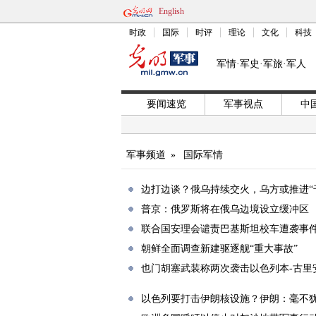
English
时政
国际
时评
理论
文化
科技
军情·军史·军旅·军人
要闻速览
军事视点
中
军事频道
»
国际军情
边打边谈？俄乌持续交火，乌方或推进“
普京：俄罗斯将在俄乌边境设立缓冲区
联合国安理会谴责巴基斯坦校车遭袭事
朝鲜全面调查新建驱逐舰“重大事故”
也门胡塞武装称两次袭击以色列本-古里
以色列要打击伊朗核设施？伊朗：毫不