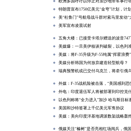
欧洲多国呼吁以停止对加沙地带军事行
特朗普宣布1750亿美元“金穹”计划，
美“杜鲁门”号航母战斗群对索马里发动“
美军宣布凌晨试射
五角大楼：已接受卡塔尔赠送的波音747
美媒爆：一旦美伊核谈判破裂，以色列
美媒：将F-35升级为F-55纯属“挥霍浪费”
美媒分析韩国为何放弃建造轻型航母？
瑞典预警机或已交付乌克兰，将牵引俄
外媒：F-35战机险被击落，“美国感到恐
外电：印度退伍军人将被部署到印控克
以色列称将“全力进入”加沙 哈马斯目标遭
美国和沙特签署上千亿美元军售协议
美媒：美向印度洋基地调派数架战略轰
俄媒关注“榛树”是否亮相红场阅兵，俄