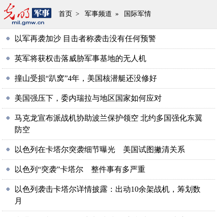
首页
>
军事频道
»
国际军情
以军再袭加沙 目击者称袭击没有任何预警
英军将获权击落威胁军事基地的无人机
撞山受损“趴窝”4年，美国核潜艇还没修好
美国强压下，委内瑞拉与地区国家如何应对
马克龙宣布派战机协助波兰保护领空 北约多国强化东翼
防空
以色列在卡塔尔突袭细节曝光 美国试图撇清关系
以色列“突袭”卡塔尔 整件事有多严重
以色列袭击卡塔尔详情披露：出动10余架战机，筹划数
月