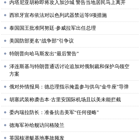
内塔尼亚胡称即将攻入加沙城 警告当地居民马上离开
西班牙宣布依法对以色列武器禁运等9项措施
泰国国王批准阿努廷·参威拉军出任总理
美国防部更名“战争部”引争议
特朗普向哈马斯发出“最后警告”
泽连斯基与特朗普通话讨论追加对俄制裁和保护乌领空
方案
俄对外情报局：德总理指示掩盖参与供乌“金牛座”导弹
胡塞武装称袭击本·古里安国际机场且以美未能拦截
委内瑞拉防长：准备抗击美军“任何侵略”
德海军补给舰访问格陵兰
英国核潜艇基地事故频发