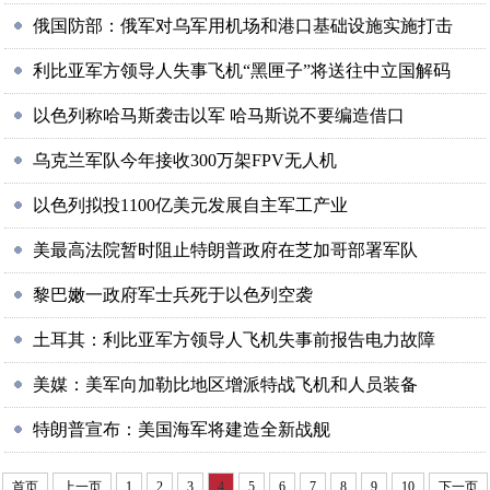
俄国防部：俄军对乌军用机场和港口基础设施实施打击
利比亚军方领导人失事飞机“黑匣子”将送往中立国解码
以色列称哈马斯袭击以军 哈马斯说不要编造借口
乌克兰军队今年接收300万架FPV无人机
以色列拟投1100亿美元发展自主军工产业
美最高法院暂时阻止特朗普政府在芝加哥部署军队
黎巴嫩一政府军士兵死于以色列空袭
土耳其：利比亚军方领导人飞机失事前报告电力故障
美媒：美军向加勒比地区增派特战飞机和人员装备
特朗普宣布：美国海军将建造全新战舰
首页
上一页
1
2
3
4
5
6
7
8
9
10
下一页