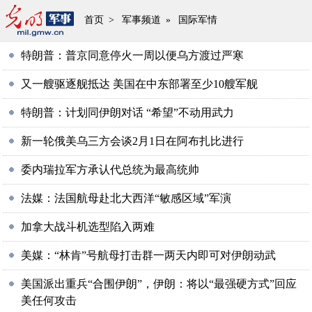
首页
>
军事频道
»
国际军情
特朗普：普京同意停火一周以便乌方渡过严寒
又一艘驱逐舰抵达 美国在中东部署至少10艘军舰
特朗普：计划同伊朗对话 “希望”不动用武力
新一轮俄美乌三方会谈2月1日在阿布扎比进行
委内瑞拉军方承认代总统为最高统帅
法媒：法国航母赴北大西洋“敏感区域”军演
加拿大战斗机选型陷入两难
美媒：“林肯”号航母打击群一两天内即可对伊朗动武
美国派出重兵“合围伊朗”，伊朗：将以“最强硬方式”回应
美任何攻击