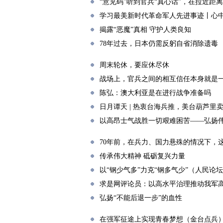
“意见码”听到官兵“真心话”，在拉近距
学习最美新时代革命军人先进事迹丨心中
揭露“恶魔”真相 守护人类良知
78年过去，日本仍需反躬自省消除遗毒
周末轮休，要应休尽休
战场上，官兵之间的相互信任本身就是
陈弘：澳大利亚是在进行战争准备吗
日月谭天 | 热衷台海兵推，美台葫芦里
以高昂士气战胜一切艰难困苦——弘扬
70年前，在兵力、国力悬殊的情况下，
传承伟大精神 砥砺复兴力量
以“钢少气多”力克“钢多气少”（人民论
求是网评论员：以高水平治理推动我军
弘扬“不能后退一步”的血性
在强军征途上实现青春梦想（金台点兵