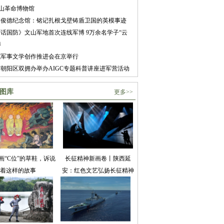
山革命博物馆
林俊德纪念馆：铭记扎根戈壁铸盾卫国的英模事迹
话国防》文山军地首次连线军博 9万余名学子“云
博
代军事文学创作推进会在京举行
朝阳区双拥办举办AIGC专题科普讲座进军营活动
图库
更多>>
画“C位”的草鞋，诉说
长征精神新画卷丨陕西延
着这样的故事
安：红色文艺弘扬长征精神