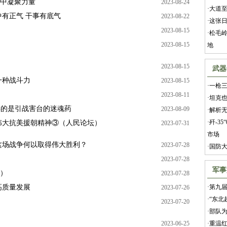
离中凝聚力量
2023-08-24
·
大道
有正气 干事有底气
2023-08-22
·
这张
2023-08-15
·
松毛岭
2023-08-15
地
2023-08-15
武器
一种战斗力
2023-08-15
·
一枪三
2023-08-11
·
坦克也
卖的是引战害台的迷魂药
2023-08-09
·
解析
·
歼-3
伟大抗美援朝精神③（人民论坛）
2023-07-31
市场
这场战争何以取得伟大胜利？
2023-07-28
·
国防
2023-07-28
军事
坛）
2023-07-28
高质量发展
·
第九
2023-07-26
·
“东北
2023-07-20
·
部队为
）
2023-06-25
·
重温红