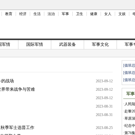
教育
经济
生活
法治
军事
卫生
健康
女人
文娱
国军情
国际军情
武器装备
军事文化
军事
[值班
[值班
[值班
斗的战场
2023-09-12
世界带来战争与苦难
2023-09-12
军事
2023-09-12
·
人民陆
2023-08-31
·
赴黎2
2023-08-31
·
草原深
·
纪念中
展秋季军士选晋工作
2023-08-25
·
第76