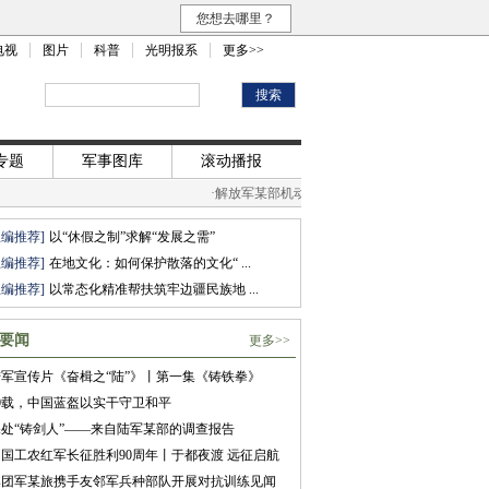
您想去哪里？
电视
图片
科普
光明报系
更多>>
专题
军事图库
滚动播报
·
解放军某部机动行军途中开展红色故事宣讲活动
总编推荐]
以“休假之制”求解“发展之需”
总编推荐]
在地文化：如何保护散落的文化“ ...
总编推荐]
以常态化精准帮扶筑牢边疆民族地 ...
要闻
更多>>
军宣传片《奋楫之“陆”》丨第一集《铸铁拳》
0载，中国蓝盔以实干守卫和平
处“铸剑人”——来自陆军某部的调查报告
国工农红军长征胜利90周年丨于都夜渡 远征启航
集团军某旅携手友邻军兵种部队开展对抗训练见闻