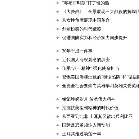
“喀布尔时刻”打了谁的脸
《大决战》：全景展现三大战役的辉煌
从女性角度展现中国革命
剑犁协奏的时代镜鉴
促进国防实力和经济实力同步提升
30年干成一件事
近代国人海权观念的演变
传承“八一精神” 强化使命担当
警惕美国涉疆涉藏的“舆论陷阱”和“话语
全党全社会要崇尚英雄学习英雄关爱英雄
铭记峥嵘岁月 传承伟大精神
挖掘抗美援朝精神的时代价值
从西亚到北非 土耳其又欲出兵利比亚
国际反恐亟须注入新动能
土耳其走过动荡一年