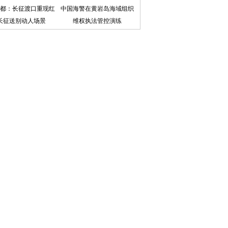
都：长征渡口重现红
中国海警在黄岩岛海域组织
长征送别动人场景
维权执法管控演练