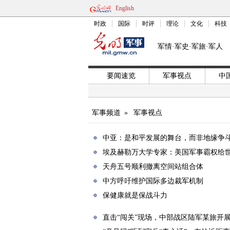
English
时政
国际
时评
理论
文化
科技
军情·军史·军旅·军人
要闻速览
军事视点
中
军事频道
»
军事视点
中亚：是和平发展的舞台，而非地缘争
埃及赫勒万大学专家：美国军事霸权给
天舟五号顺利撤离空间站组合体
中方呼吁维护国际多边裁军机制
保健康就是保战斗力
直击“闯关”现场，中部战区陆军某旅开