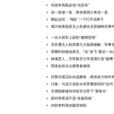
对战争风险必须“信其有”
说一套做一套，奉劝美国少来这一套
聊起这些，“闯队”一下打开话匣子
俄方称美国是无人机袭击克里姆林宫事
一名火箭军上尉的“建模思维”
克宫遭无人机突袭几大疑团难解，军事专
荣耀时刻难说再见，7名“老飞”最后一次
铸魂育人，空军航空大学某团打造“砺鹰
用使命担当点燃青春激情
武警兵团总队向战聚焦，精准发力转作
日媒：乌克兰危机令世界重新回到“近代
非洲国家缘何对驻非法军下“逐客令”
面对荣誉该不该“发扬风格”
内部资料请勿随意销毁