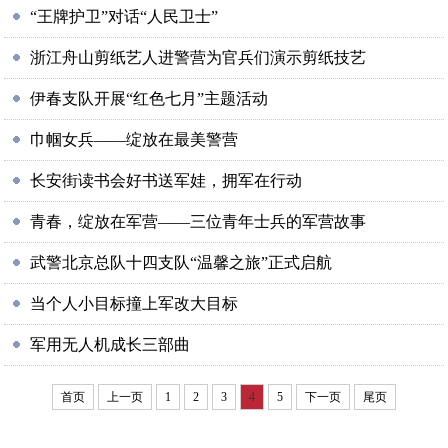
“王牌护卫”对话“人民卫士”
浙江舟山剪纸艺人进警营为官兵们演示剪纸技艺
伊春支队开展“红色七月”主题活动
巾帼女兵——绽放在最美警营
长安街读书会好书送军娃，拥军在行动
青春，绽放在军营——三位青年士兵的军营故事
武警北京总队十四支队“温馨之旅”正式启航
当个人小目标撞上军改大目标
军用无人机成长三部曲
首页
上一页
1
2
3
4
5
下一页
尾页