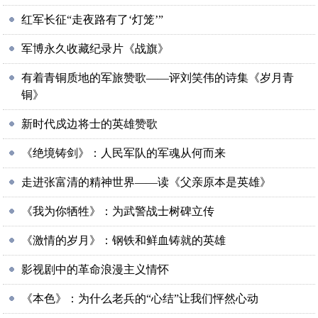
红军长征“走夜路有了‘灯笼’”
军博永久收藏纪录片《战旗》
有着青铜质地的军旅赞歌——评刘笑伟的诗集《岁月青
铜》
新时代戍边将士的英雄赞歌
《绝境铸剑》：人民军队的军魂从何而来
走进张富清的精神世界——读《父亲原本是英雄》
《我为你牺牲》：为武警战士树碑立传
《激情的岁月》：钢铁和鲜血铸就的英雄
影视剧中的革命浪漫主义情怀
《本色》：为什么老兵的“心结”让我们怦然心动