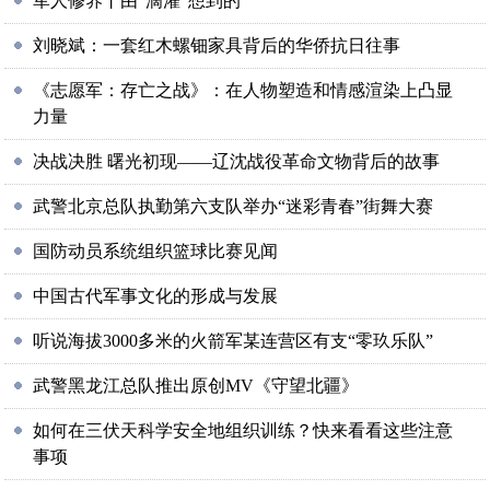
军人修养丨由“滴灌”想到的
刘晓斌：一套红木螺钿家具背后的华侨抗日往事
《志愿军：存亡之战》：在人物塑造和情感渲染上凸显
力量
决战决胜 曙光初现——辽沈战役革命文物背后的故事
武警北京总队执勤第六支队举办“迷彩青春”街舞大赛
国防动员系统组织篮球比赛见闻
中国古代军事文化的形成与发展
听说海拔3000多米的火箭军某连营区有支“零玖乐队”
武警黑龙江总队推出原创MV《守望北疆》
如何在三伏天科学安全地组织训练？快来看看这些注意
事项