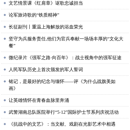
文艺情景课《红肩章》讴歌忠诚担当
论军旅诗歌的“铁质精神”
长征副刊丨重温上海解放的浴血荣光
坚守为兵服务责任,他们为官兵奉献一场场丰厚的“文化大
餐”
微纪录片《强军之路·向百年》：战士视角中的强军征途
人民军队历史上首次颁发的军人誓词
铭记，是最好的纪念与缅怀——评《为什么战旗美如
画》
让英雄情怀在青春血脉里奔涌
武警湖南总队医院举行“5·12”国际护士节系列庆祝活动
《抗战中的文艺》：当文献、戏剧在光影艺术中相遇