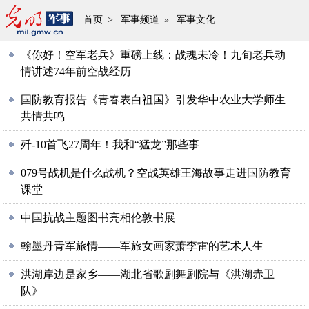
首页
>
军事频道
»
军事文化
《你好！空军老兵》重磅上线：战魂未冷！九旬老兵动
情讲述74年前空战经历
国防教育报告《青春表白祖国》引发华中农业大学师生
共情共鸣
歼-10首飞27周年！我和“猛龙”那些事
079号战机是什么战机？空战英雄王海故事走进国防教育
课堂
中国抗战主题图书亮相伦敦书展
翰墨丹青军旅情——军旅女画家萧李雷的艺术人生
洪湖岸边是家乡——湖北省歌剧舞剧院与《洪湖赤卫
队》