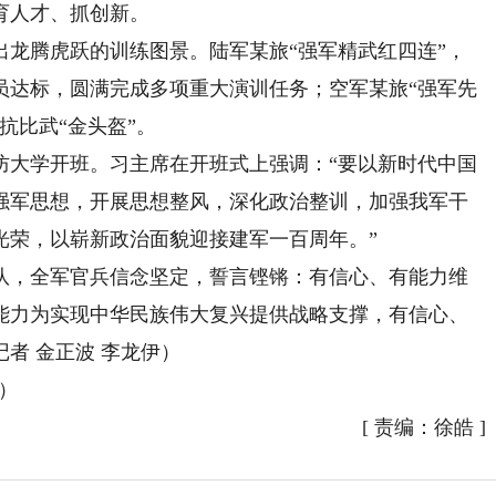
育人才、抓创新。
腾虎跃的训练图景。陆军某旅“强军精武红四连”，
员达标，圆满完成多项重大演训任务；空军某旅“强军先
抗比武“金头盔”。
大学开班。习主席在开班式上强调：“要以新时代中国
强军思想，开展思想整风，深化政治整训，加强我军干
光荣，以崭新政治面貌迎接建军一百周年。”
，全军官兵信念坚定，誓言铿锵：有信心、有能力维
能力为实现中华民族伟大复兴提供战略支撑，有信心、
记者 金正波 李龙伊
）
版）
[
责编：徐皓
]