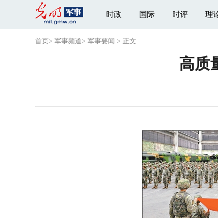
时政
国际
时评
理
首页
>
军事频道
>
军事要闻
>
正文
高质