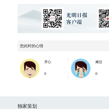
您此时的心情
开心
难过
0
0
独家策划