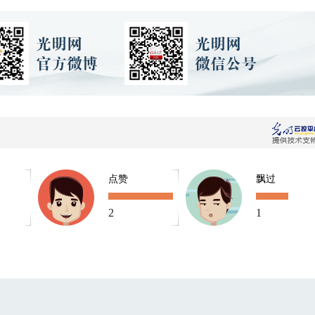
点赞
飘过
2
1