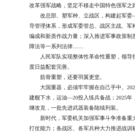
改革强军战略，坚定不移走中国特色强军之
改总部、塑军种、立战区，构建起军委—
导管理体系，形成军委管总、战区主战、军
编成和新质作战力量；深入推进军事政策制
障法等一系列法律……
人民军队实现整体性革命性重塑，领导指
度日益配套完善。
筋骨重塑，还要羽翼更坚。
大国重器，必须牢牢握在自己手中。2021
建舰下水，运油—20投入练兵备战；202
继攻克，一批先进武器装备陆续列装。
新时代，军委机关加强军事斗争准备重大
打仗能力；各战区、各军兵种大力推进战训