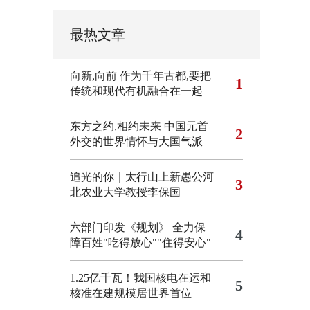
最热文章
向新,向前
作为千年古都,要把
1
传统和现代有机融合在一起
东方之约,相约未来 中国元首
2
外交的世界情怀与大国气派
追光的你｜太行山上新愚公河
3
北农业大学教授李保国
六部门印发《规划》 全力保
4
障百姓"吃得放心""住得安心"
1.25亿千瓦！我国核电在运和
5
核准在建规模居世界首位