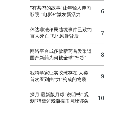
"有共鸣的故事"让年轻人奔向
6
影院
"电影+"激发新活力
休达非法移民越境事件已致约
7
百人死亡
飞地风暴背后
网络平台成多款新药首发渠道
8
国产新药为何被全球"扫货"
我科学家证实胶球存在 人类
9
首次看到由“力”构成的物质
探月:最新版月球"说明书"
观
10
测"猎鹰9"残骸撞击月球迹象