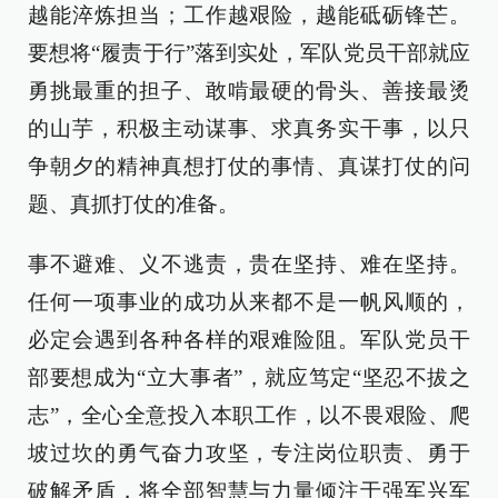
越能淬炼担当；工作越艰险，越能砥砺锋芒。
要想将“履责于行”落到实处，军队党员干部就应
勇挑最重的担子、敢啃最硬的骨头、善接最烫
的山芋，积极主动谋事、求真务实干事，以只
争朝夕的精神真想打仗的事情、真谋打仗的问
题、真抓打仗的准备。
事不避难、义不逃责，贵在坚持、难在坚持。
任何一项事业的成功从来都不是一帆风顺的，
必定会遇到各种各样的艰难险阻。军队党员干
部要想成为“立大事者”，就应笃定“坚忍不拔之
志”，全心全意投入本职工作，以不畏艰险、爬
坡过坎的勇气奋力攻坚，专注岗位职责、勇于
破解矛盾，将全部智慧与力量倾注于强军兴军