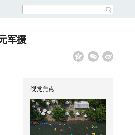
欧元军援
视觉焦点