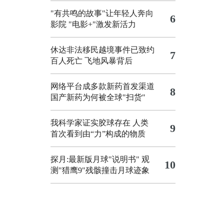
"有共鸣的故事"让年轻人奔向
6
影院
"电影+"激发新活力
休达非法移民越境事件已致约
7
百人死亡
飞地风暴背后
网络平台成多款新药首发渠道
8
国产新药为何被全球"扫货"
我科学家证实胶球存在 人类
9
首次看到由“力”构成的物质
探月:最新版月球"说明书"
观
10
测"猎鹰9"残骸撞击月球迹象