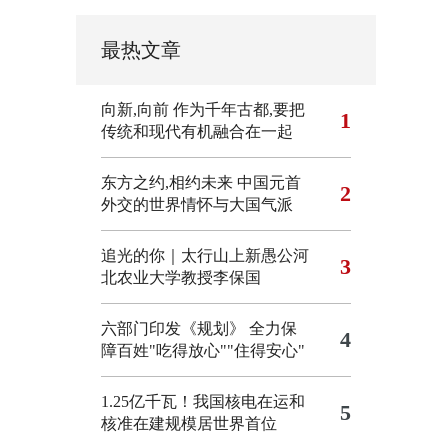
最热文章
向新,向前
作为千年古都,要把
1
传统和现代有机融合在一起
东方之约,相约未来 中国元首
2
外交的世界情怀与大国气派
追光的你｜太行山上新愚公河
3
北农业大学教授李保国
六部门印发《规划》 全力保
4
障百姓"吃得放心""住得安心"
1.25亿千瓦！我国核电在运和
5
核准在建规模居世界首位