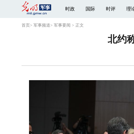
时政
国际
时评
理
首页
>
军事频道
>
军事要闻
>
正文
北约称