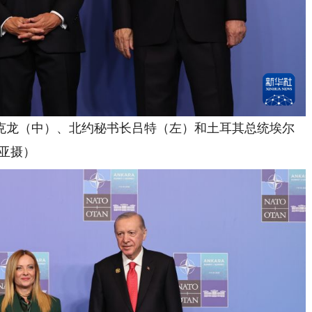
龙（中）、北约秘书长吕特（左）和土耳其总统埃尔
亚摄）