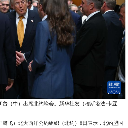
普（中）出席北约峰会。新华社发（穆斯塔法·卡亚
腾飞）北大西洋公约组织（北约）8日表示，北约盟国