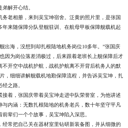
徒弟解开心结。
务老相册，来到吴宝坤宿舍。泛黄的照片里，是张国
多年来随保障分队登舰驻训、在航母甲板保障舰载机起
出海，没想到却扎根陆地机务岗位10多年。”张国庆
我也因为岗位落差消极过，后来跟着老班长上舰保障后才
离不开空中战机护航，战机护航离不开背后机务人的默
照片，细细讲解舰载机地勤保障流程，并告诉吴宝坤，扎
必经之路。
接着，张国庆带着吴宝坤走进中队荣誉室，为他讲述
神与内涵：无数扎根陆地的机务老兵，数十年坚守平凡
着前辈们一个个故事，吴宝坤陷入深思。
经常把自己关在器材室里钻研新装备图，并从细微的