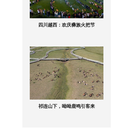
四川越西：欢庆彝族火把节
祁连山下，呦呦鹿鸣引客来