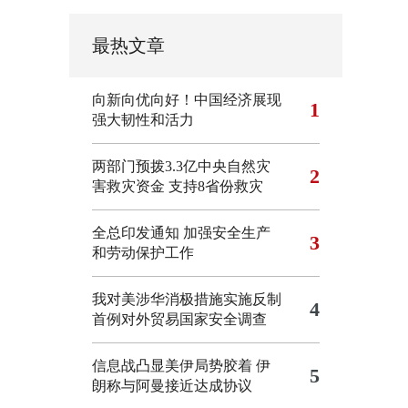
最热文章
向新向优向好！中国经济展现
1
强大韧性和活力
两部门预拨3.3亿中央自然灾
2
害救灾资金 支持8省份救灾
全总印发通知 加强安全生产
3
和劳动保护工作
我对美涉华消极措施实施反制
4
首例对外贸易国家安全调查
信息战凸显美伊局势胶着
伊
5
朗称与阿曼接近达成协议