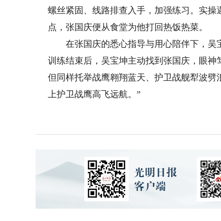
螺丝紧固、线路排查入手，加强练习。实操
点，张国庆便从食堂为他打回热饭热菜。
在张国庆的悉心指导与用心陪伴下，吴宝
训练结束后，吴宝坤主动找到张国庆，眼神
但同样托举战鹰翱翔蓝天、护卫战舰犁波劈
上护卫战鹰高飞远航。”