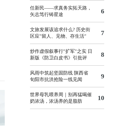
任新民——求真务实拓天路，
6
矢志笃行铸星途
文旅发展该追求什么?
历史街
7
区应"留人、见物、存生活"
炒作虚假叙事行"扩军"之实
日
8
新版《防卫白皮书》引批评
风雨中筑起坚固防线 陕西省
9
旬阳市抗洪抢险一线见闻
世界母乳喂养周｜别再猛喝催
10
奶浓汤，浓汤养的是脂肪