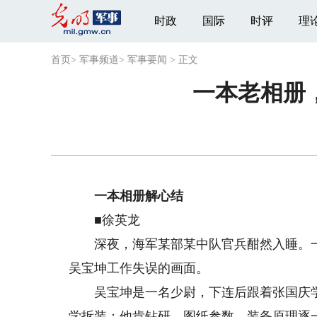
时政
国际
时评
理
首页
>
军事频道
>
军事要闻
>
正文
一本老相册
一本相册解心结
■徐英龙
深夜，海军某部某中队官兵酣然入睡。一
吴宝坤工作失误的画面。
吴宝坤是一名少尉，下连后跟着张国庆学
学拆装；他肯钻研，图纸参数、装备原理逐