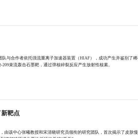
团队与合作者依托强流重离子加速器装置（HIAF），成功产生并鉴别了稀
的铋-209束流轰击石墨靶，通过弹核碎裂反应产生放射性核素。
了新靶点
，由该中心张曦教授和宋清晓研究员领衔的研究团队，首次揭示了皮肤慢