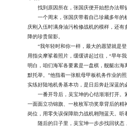
找到原因所在，张国庆便开始想办法帮
一个周末，张国庆带着自己珍藏多年的机
庆刚入伍时满身油污检修战机的模样，还有
降的珍贵留影。
“我年轻时和你一样，最大的愿望就是登舰
用指尖摩挲着照片，缓缓讲起过往，“早年
明白，咱们海军各要素是一盘棋，舰艇出海
默托举。”他指着一张航母甲板机务作业的
实练好陆地机务基本功，是日后奔赴深蓝的
一番开导后，吴宝坤的心结渐渐打开。紧
一面面立功锦旗、一枚枚军功奖章背后的精
岗位，用零失误保障助力战机翱翔蓝天。听
随后的日子里，吴宝坤一步步找回状态，