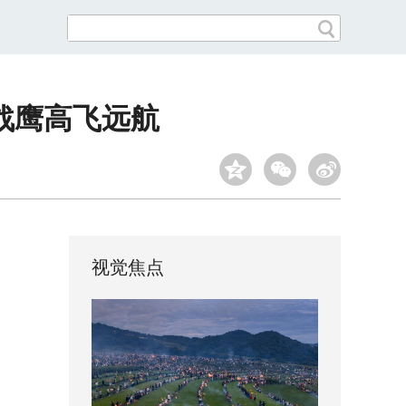
战鹰高飞远航
视觉焦点