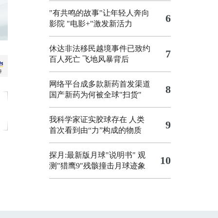
"有共鸣的故事"让年轻人奔向
6
影院
"电影+"激发新活力
休达非法移民越境事件已致约
7
百人死亡
飞地风暴背后
网络平台成多款新药首发渠道
8
国产新药为何被全球"扫货"
我科学家证实胶球存在 人类
9
首次看到由“力”构成的物质
探月:最新版月球"说明书"
观
10
测"猎鹰9"残骸撞击月球迹象