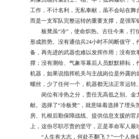
工作，不计名利，无私奉献，虽不会站在舞
而是一支军队完整运转的重要支撑，是强军
板凳虽“冷”，使命炽热。古往今来，打仗
形成胜势。没有通信兵24小时不间断值守
备，再先进的武器也难以发挥作用；没有炊
撑；没有测绘、气象等幕后人员默默耕耘，
机器，如果说指挥机关与主战岗位是外露的
螺丝，少了任何一个，机器都无法正常运转
岗位有冷热之分，责任无高低之别。金戈
献。选择了“冷板凳”，就意味着选择了埋
房、扎根后勤保障战线、提供信息支援的官
上，这份尽职尽责的坚守，正是革命军人最
“人生有大志，何处不翻飞？”一个人身处