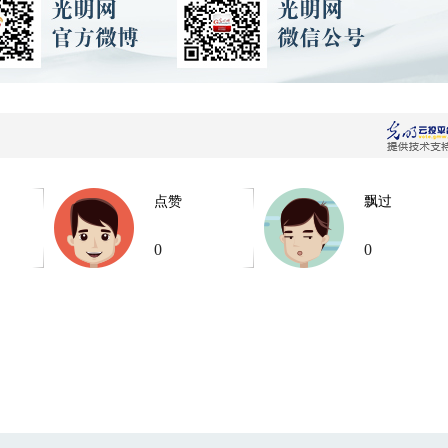
点赞
飘过
0
0