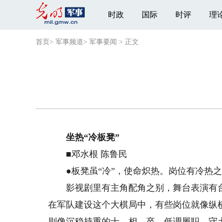
时政
国际
时评
理
首页
>
军事频道
>
军事要闻
>
正文
坐热“冷板凳”
■邓水根 陈鲁民
●板凳虽“冷”，使命炽热。岗位有冷热之
影视剧里有主角配角之别，舞台表演有台前
在军队建设这个大棋局中，有些岗位就像纵
则像沉稳持重的士、相、卒，低调履职，守