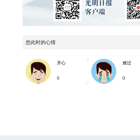
您此时的心情
开心
难过
0
0