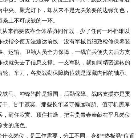
台中央、聚光灯下，却从来不是无关紧要的边缘角色，
链条上不可或缺的一环。
从来都要依靠全体系协同作战，少了任何一环都难以
，作战指令便无法通达前线；没有军械员细致检修保养装
事、运输、卫勤人员全力保障，一线官兵便失去后方支
作战就失去了信息支撑。一支军队，就如同精密运转的
齿轮、车刀，各类战勤保障岗位就是深藏内部的轴承、
。
铁马、冲锋陷阵是报国，后勤保障、战略支援亦是贡
头苦干、甘于寂寞。那些长年坚守偏远哨所、值守机房库
兵，耐住寂寞、顶住枯燥，把宝贵青春奉献在平凡岗位
珍贵的底色。
什么岗位，是工作需要，分工不同。身处“热板凳”位置