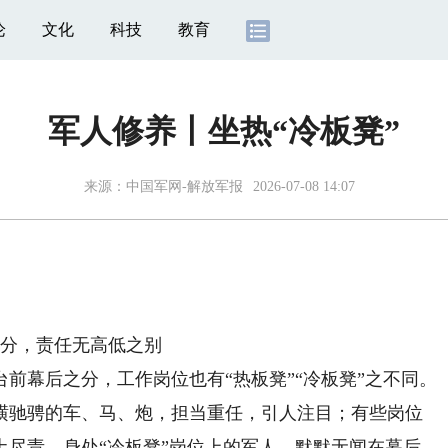
论
文化
科技
教育
军人修养丨坐热“冷板凳”
来源：
中国军网-解放军报
2026-07-08 14:07
分，责任无高低之别
幕后之分，工作岗位也有“热板凳”“冷板凳”之不同。
横驰骋的车、马、炮，担当重任，引人注目；有些岗位
土尽责。身处“冷板凳”岗位上的军人，默默无闻在幕后