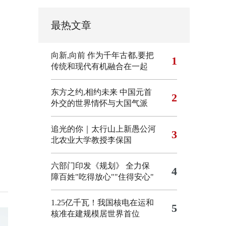
最热文章
向新,向前
作为千年古都,要把
1
传统和现代有机融合在一起
东方之约,相约未来 中国元首
2
外交的世界情怀与大国气派
追光的你｜太行山上新愚公河
3
北农业大学教授李保国
六部门印发《规划》 全力保
4
障百姓"吃得放心""住得安心"
1.25亿千瓦！我国核电在运和
5
核准在建规模居世界首位