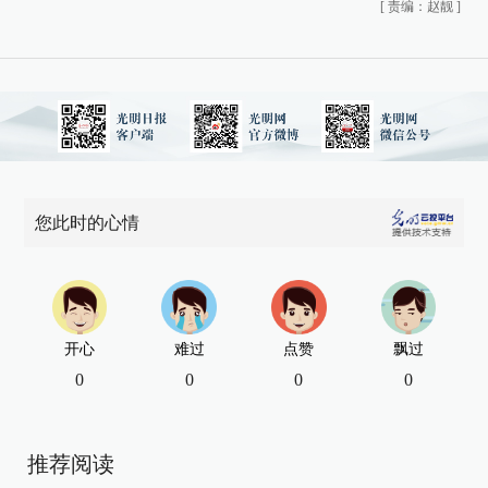
[
责编：赵靓
]
您此时的心情
开心
难过
点赞
飘过
0
0
0
0
推荐阅读