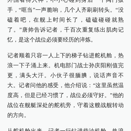
手，“哐当”一声脆响，几个人齐刷刷转头。“没
磕着吧，在舰上时间长了，磕磕碰碰就熟
了。”唐帅告诉记者，千百次重复练出肌肉记
忆，是这个战位必须要经历的淬炼。
记者顺着只容一人上下的梯子钻进舵机舱，热
浪一下子涌上来。机电部门战士孙庆阳刚值完
更，满头大汗。小伙子很腼腆，说话声音不
大。记者问他的感受，他介绍说：“这里虽然温
度高，但是已经习惯了，战位必须守好。”他的
战位在舰艇深处的舵机旁，守着这艘战舰转动
的方向。
从舵机舱出来，记者一行钻进柴油机舱，热浪