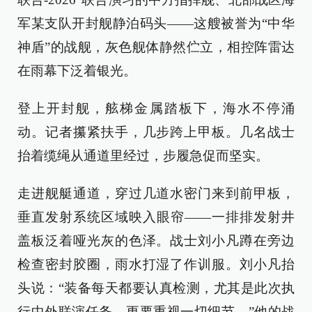
军某支队开封舰静泊码头——这艘被誉为“中华
神盾”的战舰，灰色舰体静然伫立，相控阵雷达
在雨幕下泛着银光。
登上开封舰，舷梯金属踏板下，海水不停涌
动。记者攥紧扶手，几步跨上甲板。几名战士
抬着缆绳从通道里经过，步履急促而坚实。
走进舰艇通道，穿过几道水密门来到前甲板，
垂直发射系统区域映入眼帘——一排排发射井
盖板泛着哑光灰的色泽。战士刘小凡蹲在旁边
检查密封胶圈，雨水打湿了作训服。刘小凡抬
头说：“装备每天都要认真检测，尤其是此次执
行中外联演任务，更要重视一切细节。”他的战