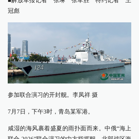
■解放军报记者 张琳 张军胜 特约记者 王
冠彪
参加联合演习的开封舰。李凤祥 摄
7月7日，下午3时，青岛某军港。
咸湿的海风裹着盛夏的雨扑面而来。中俄“海上
联合-2026”联合演习的中方指挥舰、北部战区海