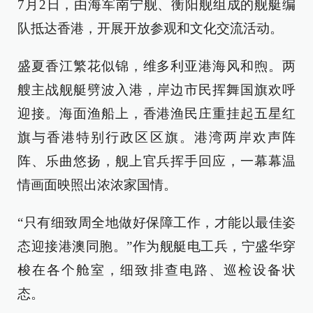
7月2日，由海军南宁舰、衡阳舰组成的舰艇编
队抵达香港，开展开放参观和文化交流活动。
盛夏香江繁花似锦，维多利亚港海风和煦。两
艘主战舰艇劈波入港，岸边市民挥舞国旗欢呼
迎接。海面渔船上，香港渔民庄重挂起五星红
旗与香港特别行政区区旗。港湾两岸欢声阵
阵、乐曲悠扬，舰上官兵挥手回应，一幕幕温
情画面映照出浓浓家国情。
“只有细致周全地做好保障工作，才能以最佳姿
态迎接港澳同胞。”作为舰艇电工兵，宁盛华穿
梭在各个舱室，细致排查电路、巡检设备状
态。