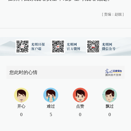
[
责编：赵靓
]
您此时的心情
开心
难过
点赞
飘过
0
5
0
0