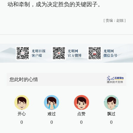
动和牵制，成为决定胜负的关键因子。
[
责编：赵靓
]
您此时的心情
开心
难过
点赞
飘过
0
0
0
0