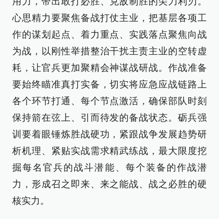
用力，带出敢打必胜、克敌制胜的尖刀利刃。
心思精力要聚焦备战打仗主业，把基层各项工
作的谋划起点、着力重点、实践落点聚焦向战
为战，以刚性举措整治干扰主责主业的空转虚
耗，让官兵更加聚精会神谋战研战。作战准备
要始终瞄准真打实备，切实将应急应战链路上
各个环节打通、每个节点激活，确保部队时刻
保持箭在弦上、引而待发的备战状态。砺兵强
训要着眼锤炼胜战硬功，紧跟战争发展趋势研
析机理、紧贴实战需求精武练战，最大限度挖
掘每名官兵的战斗潜能、每个装备的作战潜
力，形成召之即来、来之能战、战之必胜的硬
核实力。