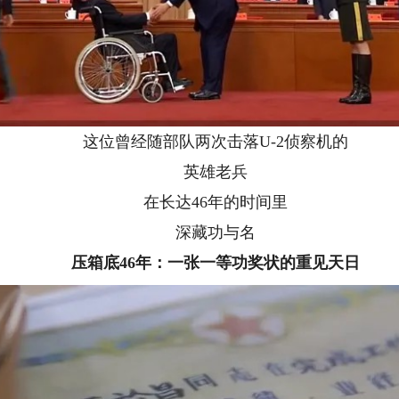
这位曾经随部队两次击落U-2侦察机的
英雄老兵
在长达46年的时间里
深藏功与名
压箱底46年：一张一等功奖状的重见天日