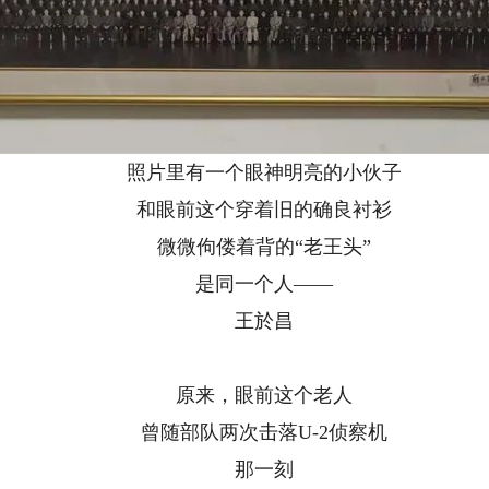
照片里有一个眼神明亮的小伙子
和眼前这个穿着旧的确良衬衫
微微佝偻着背的“老王头”
是同一个人——
王於昌
原来，眼前这个老人
曾随部队两次击落U-2侦察机
那一刻