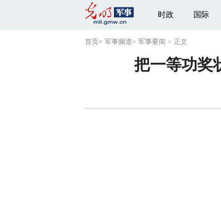
时政
国际
首页
>
军事频道
>
军事要闻
>
正文
把一等功奖