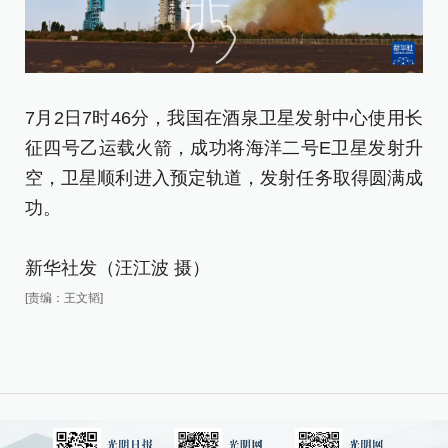
7月2日7时46分，我国在酒泉卫星发射中心使用长
7
征四号乙运载火箭，成功将海洋二号E卫星发射升
征
空，卫星顺利进入预定轨道，发射任务取得圆满成
空
功。
功
新华社发（汪江波 摄）
新
[责编：王文韬]
[责