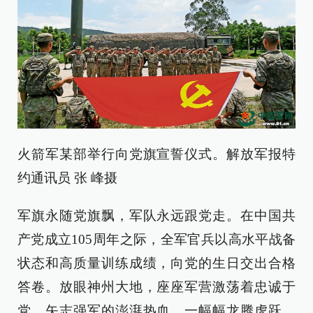
火箭军某部举行向党旗宣誓仪式。解放军报特
约通讯员 张 峰摄
军旗永随党旗飘，军队永远跟党走。在中国共
产党成立105周年之际，全军官兵以高水平战备
状态和高质量训练成绩，向党的生日交出合格
答卷。放眼神州大地，座座军营激荡着忠诚于
党、矢志强军的澎湃热血，一幅幅龙腾虎跃、