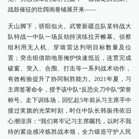
战鼓催征的壮阔画卷铺展开来——
天山脚下，骄阳似火。武警新疆总队某特战大
队特战一中队一场反劫持演练拉开帷幕。侦察
组利用无人机、穿墙雷达判明目标数量及位
置；突击组借助地形掩护快速抵近，连贯完成
破窗、突入、合围、打击等一系列战术动作，
有效检验提升了协同制胜能力。2021年夏，习
主席签署命令，授予该中队“反恐尖刀中队”荣誉
称号。走下训练场，回忆起5年前从习主席手中
接过奖旗的光荣时刻，时任中队长韩振伟依旧
心潮澎湃：“我们将牢记习主席嘱托，以时不我
待的紧迫感淬炼胜战本领，全力锻造守护人民