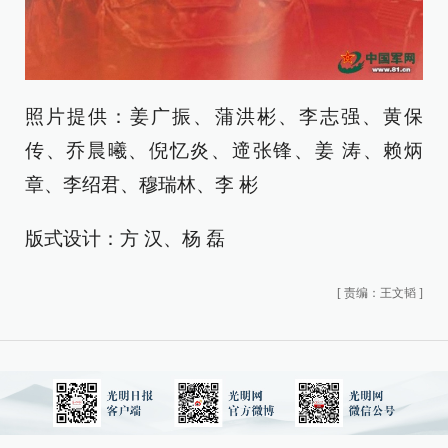
照片提供：姜广振、蒲洪彬、李志强、黄保
传、乔晨曦、倪忆炎、遆张锋、姜 涛、赖炳
章、李绍君、穆瑞林、李 彬
版式设计：方 汉、杨 磊
[
责编：王文韬
]