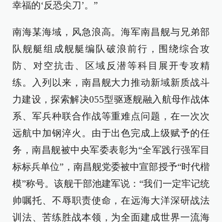
幸福的‘反恐尖刀’。”
南海某海域，风急浪高。海军南昌舰与兄弟部
队舰艇组成舰艇编队破浪前行，围绕综合攻
防、对空抗击、区域反潜等科目展开专攻精
练。入列以来，南昌舰大力推动新域新质战斗
力建设，探索解决055型驱逐舰融入航母作战体
系、军兵种联合作战等重难点问题，在一次次
远航中加钢淬火。由于出色完成上级赋予的任
务，南昌舰被中央军委表彰为“全军践行强军目
标标兵单位”，南昌舰党委被中宣部授予“时代楷
模”称号。该舰干部池建军说：“我们一定牢记统
帅嘱托、不辱职责使命，在远海大洋深研战法
训法、苦练胜战本领，为全面建成世界一流海