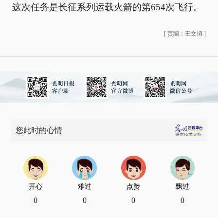
这次任务是长征系列运载火箭的第654次飞行。
[
责编：王文韬
]
您此时的心情
开心
难过
点赞
飘过
0
0
0
0