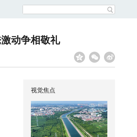
掩激动争相敬礼
视觉焦点