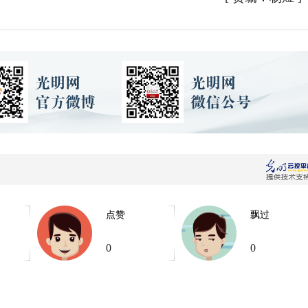
点赞
飘过
0
0