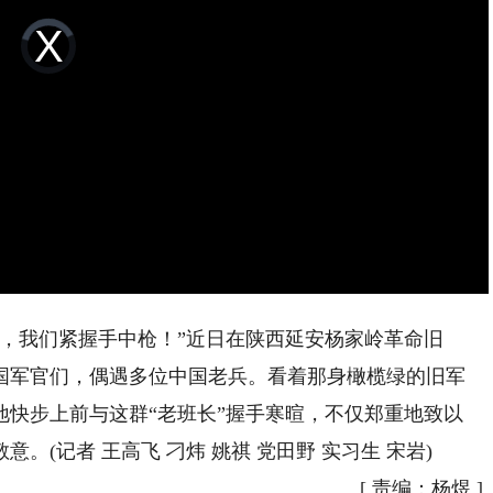
Video
Player
is
loading.
我们紧握手中枪！”近日在陕西延安杨家岭革命旧
国军官们，偶遇多位中国老兵。看着那身橄榄绿的旧军
地快步上前与这群“老班长”握手寒暄，不仅郑重地致以
(记者 王高飞 刁炜 姚祺 党田野 实习生 宋岩)
[
责编：杨煜
]