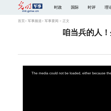
时政
国际
时评
理
首页
>
军事频道
>
军事要闻
>
正文
咱当兵的人！
This
is
a
The media could not be loaded, either because the 
modal
window.