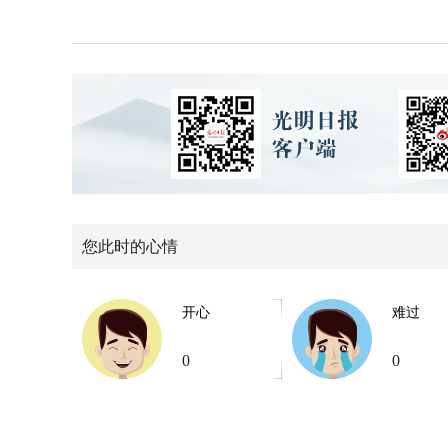
您此时的心情
开心
难过
0
0