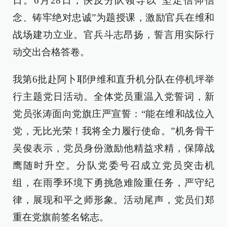
日。6月28日，快反分队领导以“坚定信仰信
念、铸牢绝对忠诚”为题授课，激励官兵在维和
战场建功立业。官兵斗志昂扬，誓言用实际行
动交出合格答卷。
我第6批赴阿卜耶伊维和直升机分队在停机坪举
行主题党日活动。全体党员重温入党誓词，新
党员张涛面向党旗庄严宣誓：“能在维和战位入
党，无比光荣！我将全力履行使命。”机务骨干
吴俊表示，党员身份激励他精益求精，保障战
鹰随时升空。分队党委号召成立党员突击机
组，在雨季环境下勇挑急难险重任务，严守纪
律，展现和平之师形象。活动尾声，党员们郑
重在党旗前签名铭志。