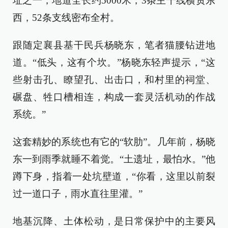
址之一，地道全长约5000米，3条主干线横贯东
西，52条支线密布全村。
跟随定襄县基干民兵杨晓东，笔者猫腰钻进地
道。“低头，这有个坎。”杨晓东轻声提示，“这
些射击孔、瞭望孔、出击口，和村里的祠堂、
碾盘、牲口槽相连，构成一套灵活机动的作战
系统。”
这套精妙的系统也有它的“软肋”。几年前，杨晓
东一到雨季就睡不着觉。“土遗址，最怕水。”他
蹲下身，指着一处坑壁道，“你看，这里以前裂
过一道口子，雨水直往里灌。”
地基沉降、土体松动，是日常保护中的主要风