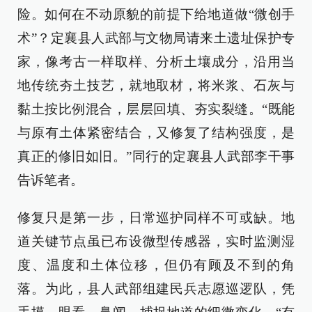
险。如何在不动原貌的前提下给地道做“微创手
术”？定襄县人武部与文物局请来土遗址保护专
家，像考古一样取样、分析土壤成分，沿用当
地传统夯土技艺，就地取材，将米浆、石灰与
黏土按比例混合，层层回填、夯实裂缝。“既能
与原有土体紧密结合，又修复了结构强度，是
真正的修旧如旧。”同行的定襄县人武部李干事
告诉笔者。
修复只是第一步，日常巡护同样不可或缺。地
道关键节点虽已布设微型传感器，实时监测湿
度、温度和土体位移，但仍有顾及不到的角
落。为此，县人武部组建民兵志愿巡逻队，凭