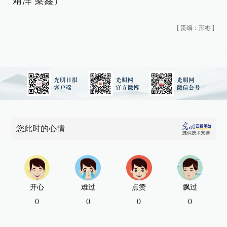
靖泽 梁鑫）
[
责编：邢彬
]
您此时的心情
开心
难过
点赞
飘过
0
0
0
0