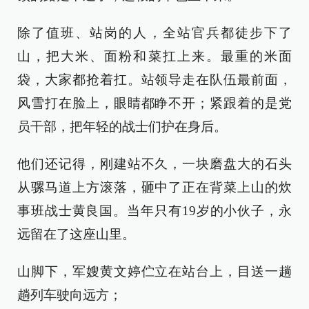
除了值班、站岗的人，全站官兵都徒步下了
山，把大米、面粉和菜扛上来。最重的米面
袋，大家都抢着扛。站领导走在队伍最前面，
风雪打在脸上，眼睛都睁不开；紧跟着的是党
员干部，把年轻的战士们护在身后。
他们还记得，刚建站不久，一块磨盘大的石头
从骡马道上方滚落，砸中了正在背菜上山的炊
事班战士黄良国。当年只有19岁的小伙子，永
远留在了这座山里。
山脚下，军嫂黄文婷伫立在站台上，目送一趟
趟列车驶向远方；