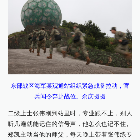
东部战区海军某观通站组织紧急战备拉动，官
兵闻令奔赴战位。余庆摄摄
二级上士张伟刚到站里时，专业跟不上，别人
听几遍就能记住的信号声，他怎么也记不住。
郑凯主动当他的师父，每天晚上带着张伟练专