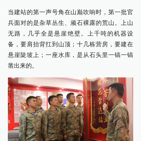
当建站的第一声号角在山巅吹响时，第一批官
兵面对的是杂草丛生、顽石裸露的荒山。上山
无路，几乎全是悬崖绝壁。上千吨的机器设
备，要肩抬背扛到山顶；十几栋营房，要建在
悬崖陡坡上；一座水库，是从石头里一镐一镐
凿出来的。