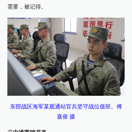
需要，被记得。
东部战区海军某观通站官兵坚守战位值班。傅
嘉俊 摄