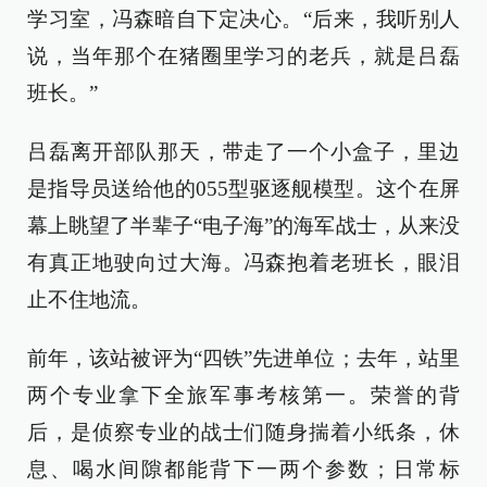
学习室，冯森暗自下定决心。“后来，我听别人
说，当年那个在猪圈里学习的老兵，就是吕磊
班长。”
吕磊离开部队那天，带走了一个小盒子，里边
是指导员送给他的055型驱逐舰模型。这个在屏
幕上眺望了半辈子“电子海”的海军战士，从来没
有真正地驶向过大海。冯森抱着老班长，眼泪
止不住地流。
前年，该站被评为“四铁”先进单位；去年，站里
两个专业拿下全旅军事考核第一。荣誉的背
后，是侦察专业的战士们随身揣着小纸条，休
息、喝水间隙都能背下一两个参数；日常标