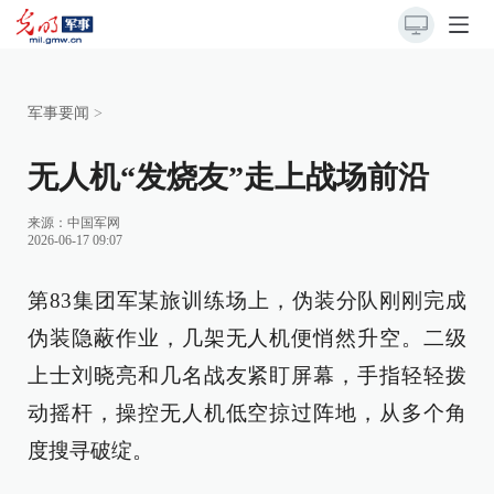
军事要闻
>
无人机“发烧友”走上战场前沿
来源：
中国军网
2026-06-17 09:07
第83集团军某旅训练场上，伪装分队刚刚完成
伪装隐蔽作业，几架无人机便悄然升空。二级
上士刘晓亮和几名战友紧盯屏幕，手指轻轻拨
动摇杆，操控无人机低空掠过阵地，从多个角
度搜寻破绽。