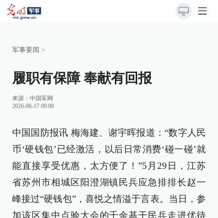
军事要闻
>
履职有保障 奉献有回报
来源：
中国军网
2026-06-17 09:00
中国国防报讯 梅海建、谢宇晖报道：“数字人民
币‘硬钱包’已经激活，以后日常消费‘碰一碰’就
能直接享受优惠，太方便了！”5月29日，江苏
省苏州市相城区阳澄湖镇民兵应急排排长赵一
峰接过“硬钱包”，喜悦之情溢于言表。当日，参
加该区集中点验大会的千余基干民兵走进优待