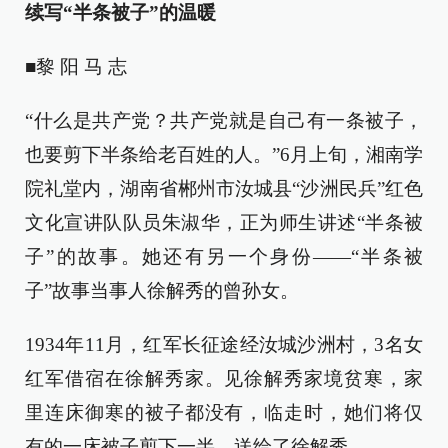
续写“半条被子”的温暖
■黎 阳 马 志
“什么是共产党？共产党就是自己有一条被子，
也要剪下半条给老百姓的人。”6月上旬，湘南学
院礼堂内，湖南省郴州市汝城县“沙洲民兵”红色
文化宣讲队队员朱淑华，正为师生讲述“半条被
子”的故事。她还有另一个身份——“半条被
子”故事当事人徐解秀的曾孙女。
1934年11月，红军长征途经汝城沙洲村，3名女
红军借宿在徐解秀家。见徐解秀家境贫寒，家
里连床御寒的被子都没有，临走时，她们将仅
有的一床被子剪下一半，送给了徐解秀。