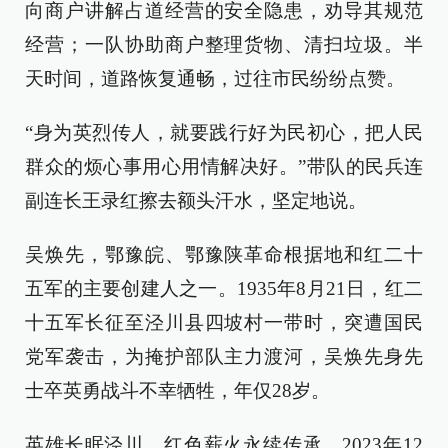
向商户讲解占道经营的安全隐患，劝导其规范
经营；一队协助商户整理货物、清扫垃圾。半
天时间，道路恢复通畅，过往市民纷纷点赞。
“身为英烈传人，就要践行好为民初心，把人民
群众的烦心事用心用情解决好。”带队的民兵连
副连长王录红擦去额头汗水，坚定地说。
吴焕先，鄂豫皖、鄂豫陕革命根据地和红二十
五军的主要创建人之一。1935年8月21日，红二
十五军长征至泾川县四坡村一带时，突遭国民
党军袭击，为掩护部队主力渡河，吴焕先身先
士卒英勇战斗不幸牺牲，年仅28岁。
英雄长眠泾川，红色薪火永续传承。2023年12