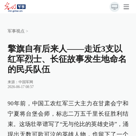
军事视点
>
擎旗自有后来人——走近3支以
红军烈士、长征故事发生地命名
的民兵队伍
来源：
中国军网
2026-06-17 08:57
90年前，中国工农红军三大主力在甘肃会宁和
宁夏将台堡会师，标志二万五千里长征胜利结
束。这场壮举谱写了“无与伦比的英雄史诗”，涌
现出无数可歌可泣的英雄人物，也留下了一个