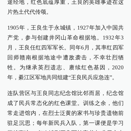
途经地，红色底蕴厚重，王良的英雄事迹在这
片热土代代传颂。
1905年，王良生于永城镇，1927年加入中国共
产党，参与创建井冈山革命根据地。1932年3
月，王良任红四军军长。同年6月，其率红四军
回师赣南根据地途中遭敌袭击，不幸壮烈牺
牲。为继承英烈遗志、赓续红色基因，2020
年，綦江区军地共同组建“王良民兵应急连”。
连队营区与王良同志纪念馆比邻而居，纪念馆
成了民兵常态化的红色课堂。训练之余，他们
常走进馆内，在烈士泛黄的家书与珍贵遗物前
驻足沉思；每年新民兵入队，第一课便是学习