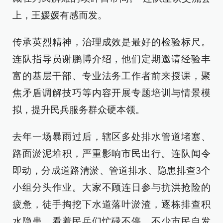
上，王媛媛有感而发。
传承英烈精神，治理成效是最好的检验标尺。
连队指导员谢鹏博介绍，他们定期邀请经验丰
富的基层干部、专业法务工作者前来授课，聚
焦矛盾调解技巧等内容开展专题培训与情景模
拟，提升民兵服务群众硬本领。
去年一场暴雨过后，辖区多处排水管道堵塞、
路面淤泥堆积，严重影响市民出行。连队闻令
即动，分成道路清淤、管道排水、隐患排查3个
小组分头作业。大家不顾连日参与抗洪抢险的
疲惫，徒手掏挖下水道落叶淤渣，逐栋排查积
水隐患。看着民兵们忙碌不停，不少市民自发