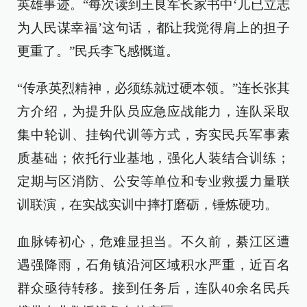
英雄事迹。“每次读到王良军长家书中‘儿已立志
为人民谋幸福’这句话，都让我觉得肩上的担子
更重了。”民兵李飞感慨道。
“传承英烈精神，必须练就过硬本领。”连长张其
方介绍，为提升队员应急应战能力，连队采取
集中轮训、挂钩代训等方式，夯实民兵军事素
质基础；依托行业基地，强化人装结合训练；
定期与区消防、公安等单位和专业救援力量联
训联演，在实战实训中摔打磨砺，锤炼硬功。
血脉铸初心，危难显担当。不久前，綦江区遭
遇强降雨，石角镇沿河区域积水严重，近百名
群众亟待转移。接到任务后，连队40余名民兵