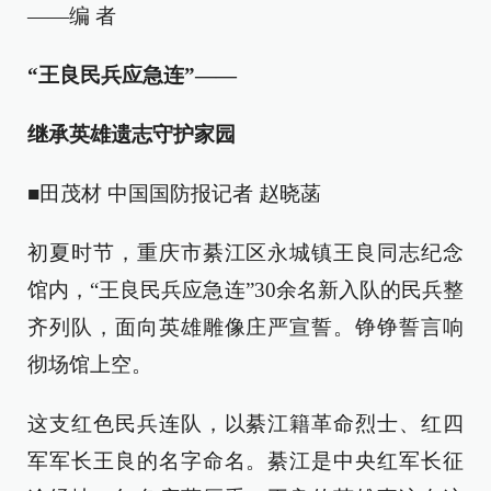
——编 者
“王良民兵应急连”——
继承英雄遗志守护家园
■田茂材 中国国防报记者 赵晓菡
初夏时节，重庆市綦江区永城镇王良同志纪念
馆内，“王良民兵应急连”30余名新入队的民兵整
齐列队，面向英雄雕像庄严宣誓。铮铮誓言响
彻场馆上空。
这支红色民兵连队，以綦江籍革命烈士、红四
军军长王良的名字命名。綦江是中央红军长征