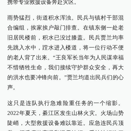
携带专业救援设备奔赴灾区。
雨势猛烈，街道积水浑浊。民兵与镇村干部混
合编组，挨家挨户敲门排查。在镇东侧一处老
旧居民楼前，积水已没过膝盖。民兵贾兰均率
先跳入水中，蹚水进入楼道，将一位行动不便
的老人背了出来。“王良军长当年为人民谋幸福
不惜牺牲生命，我们接续守护群众安全，再大
的洪水也要冲锋向前。”贾兰均道出民兵们的心
声。
这只是连队执行急难险重任务的一个缩影。
2022年夏天，綦江区发生山林火灾。火场山势
陡峭，大型救援设备难以靠近。应急连民兵顶