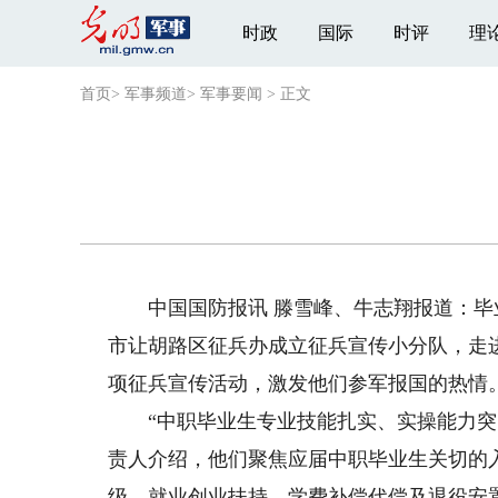
时政
国际
时评
理
首页
>
军事频道
>
军事要闻
>
正文
中国国防报讯 滕雪峰、牛志翔报道：毕
市让胡路区征兵办成立征兵宣传小分队，走
项征兵宣传活动，激发他们参军报国的热情
“中职毕业生专业技能扎实、实操能力突出
责人介绍，他们聚焦应届中职毕业生关切的
级、就业创业扶持、学费补偿代偿及退役安