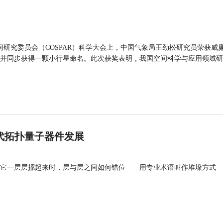
间研究委员会（COSPAR）科学大会上，中国气象局王劲松研究员荣获威廉
并同步获得一颗小行星命名。此次获奖表明，我国空间科学与应用领域研
代拓扑量子器件发展
它一层层摞起来时，层与层之间如何错位——用专业术语叫作堆垛方式—