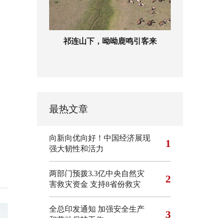
祁连山下，呦呦鹿鸣引客来
最热文章
向新向优向好！中国经济展现
1
强大韧性和活力
两部门预拨3.3亿中央自然灾
2
害救灾资金 支持8省份救灾
全总印发通知 加强安全生产
3