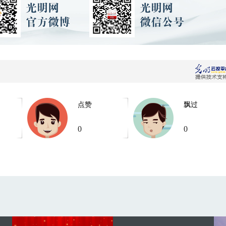
点赞
飘过
0
0