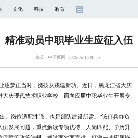
论
文化
科技
教育
精准动员中职毕业生应征入伍
来源：
中国军网
2026-06-16 08:55
业逐梦正当时，携技从戎建新功。近日，黑龙江省大庆
进大庆现代技术职业学校，面向应届中职毕业生开展专
。
、岗位适配性强，也是部队建设所需。”该征兵办负
入伍发展问题，重点解读专项优待、人岗匹配、学历升
置保障等政策法规，通过面对面宣讲，打消一些应届毕