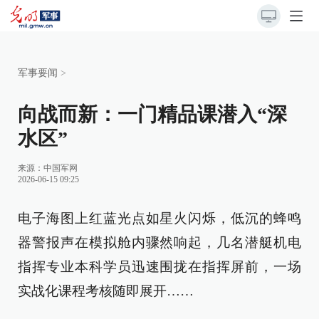
军事要闻
>
向战而新：一门精品课潜入“深
水区”
来源：
中国军网
2026-06-15 09:25
电子海图上红蓝光点如星火闪烁，低沉的蜂鸣
器警报声在模拟舱内骤然响起，几名潜艇机电
指挥专业本科学员迅速围拢在指挥屏前，一场
实战化课程考核随即展开……