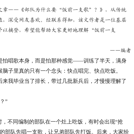
章——《部队为什么要“饭前一支歌”？》，从传统
值，深受网友喜欢。经联系得知，该文作者是一位基层
予以摘登，希望能帮助大家更好地理解“饭前一支
——编者
怕唱歌本身，而是怕那种感觉——训练了半天，满身
候脑子里真的只有一个念头：快点唱完、快点吃饭。
来我毕业当了排长，带过几批新兵后，才慢慢理解了
？”
，不同编制的部队在一个灶上吃饭，有时会出现“抢
领的部队先唱一支歌，让兄弟部队先打饭。后来，大家纷