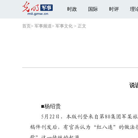
时政
国际
时评
理
首页
>
军事频道
>
军事文化
>
正文
说
■杨绍贵
5月22日，本版刊登来自第80集团军某
稿件刊发后，有官兵认为“红八连”的做法
歌”这一传统的起源。