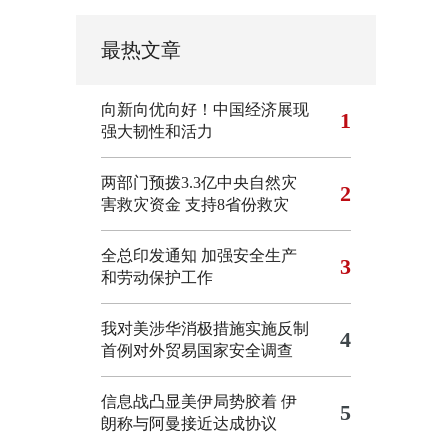
最热文章
向新向优向好！中国经济展现
1
强大韧性和活力
两部门预拨3.3亿中央自然灾
2
害救灾资金 支持8省份救灾
全总印发通知 加强安全生产
3
和劳动保护工作
我对美涉华消极措施实施反制
4
首例对外贸易国家安全调查
信息战凸显美伊局势胶着
伊
5
朗称与阿曼接近达成协议