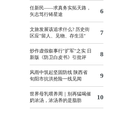
任新民——求真务实拓天路，
6
矢志笃行铸星途
文旅发展该追求什么?
历史街
7
区应"留人、见物、存生活"
炒作虚假叙事行"扩军"之实
日
8
新版《防卫白皮书》引批评
风雨中筑起坚固防线 陕西省
9
旬阳市抗洪抢险一线见闻
世界母乳喂养周｜别再猛喝催
10
奶浓汤，浓汤养的是脂肪