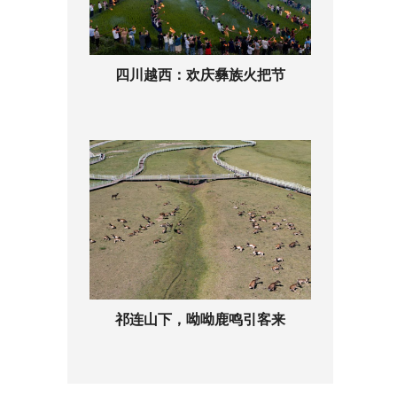
四川越西：欢庆彝族火把节
祁连山下，呦呦鹿鸣引客来