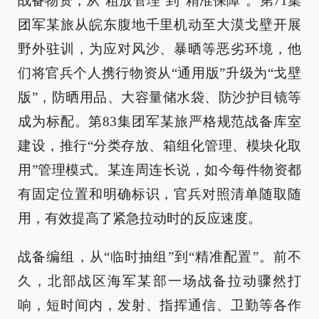
战备物资，从“粗放管理”到“精准保障”。第71集
团军某旅从皖东腹地千里机动至大漠戈壁开展
野外驻训，为应对风沙、暴晒等恶劣环境，他
们将官兵个人携行物资从“通用版”升级为“戈壁
版”，防晒用品、大容量储水袋、防沙护目镜等
成为标配。第83集团军某旅严格规范战备库室
建设，推行“分类存放、箱组化管理、模块化取
用”管理模式。某连周连长说，如今每件物资都
有固定位置和明确标识，官兵对照清单随取随
用，有效提高了紧急拉动时的反应速度。
战备编组，从“临时抽组”到“精准配置”。前不
久，北部战区海军某部一场战备拉动骤然打
响，短时间内，发射、指挥通信、卫勤等各作