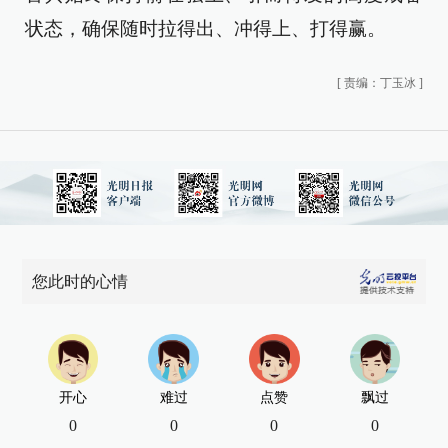
状态，确保随时拉得出、冲得上、打得赢。
[
责编：丁玉冰
]
您此时的心情
开心
难过
点赞
飘过
0
0
0
0