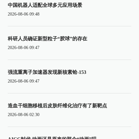
中国机器人适配全球多元应用场景
2026-08-06 09:48
科研人员确证新型粒子“胶球”的存在
2026-08-06 09:47
强流重离子加速器发现新核素铪-153
2026-08-06 09:47
造血干细胞移植后皮肤纤维化治疗有了新靶点
2026-08-06 02:30