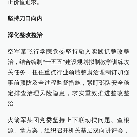
正价值追求。
坚持刀口向内
深化整改整治
空军某飞行学院党委坚持融入实践抓整改整
治，结合编制“十五五”建设规划拟制教学训练攻
关任务，扭住重点行业领域整肃治理制订加强
事前预防及全过程监督措施，紧盯部队安全稳
定排查治理风险隐患，求实重效推进整改整
治。
火箭军某团党委坚持上下联动摆问题、查根
源、拿方案，组织召开机关基层双向讲评会，