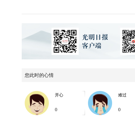
您此时的心情
开心
难过
0
0