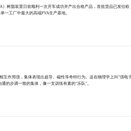
VA）树脂装置日前顺利一次开车成功并产出合格产品，首批货品已发往欧
球单一工厂中最大的高端PVA生产基地。
的相互作用强，集体表现出超导、磁性等奇特行为。这在物理学上叫“强电
沟通的步调一致的集体，像一支训练有素的“乐队”。