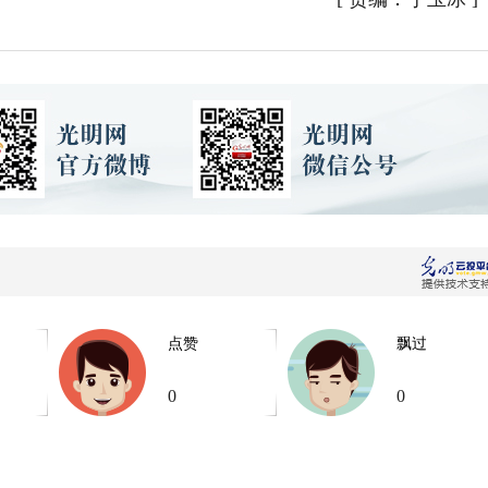
点赞
飘过
0
0