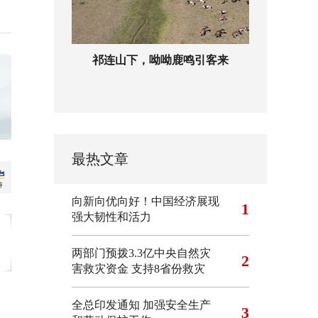
祁连山下，呦呦鹿鸣引客来
最热文章
向新向优向好！中国经济展现
1
强大韧性和活力
两部门预拨3.3亿中央自然灾
2
害救灾资金 支持8省份救灾
全总印发通知 加强安全生产
3