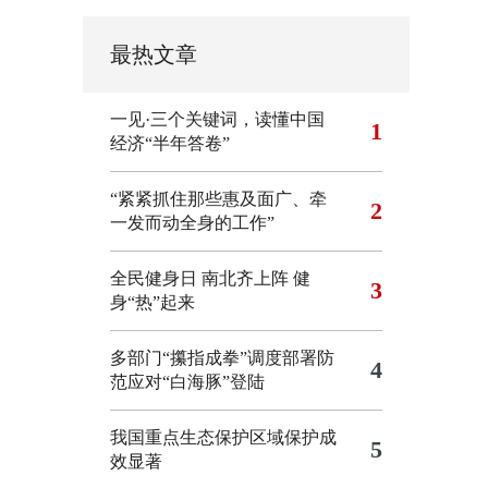
最热文章
一见·三个关键词，读懂中国
1
经济“半年答卷”
“紧紧抓住那些惠及面广、牵
2
一发而动全身的工作”
全民健身日 南北齐上阵 健
3
身“热”起来
多部门“攥指成拳”调度部署防
4
范应对“白海豚”登陆
我国重点生态保护区域保护成
5
效显著