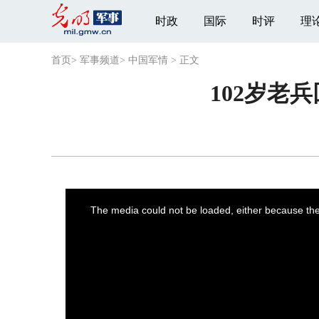
时政
国际
时评
理
首页
>
军事频道
>
中国军情
>
正文
102岁老
This
is
a
The media could not be loaded, either because the 
modal
window.