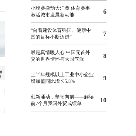
小球赛撬动大消费 体育赛事
6
激活城市发展新动能
“向着建设体育强国、健康中
7
国的目标不断迈进”
最是真情暖人心 中国元首外
8
交的世界情怀与大国气派
上半年规模以上工业中小企业
9
增加值同比增长5.8%
创新涌动，坚韧向前——解读
10
前7个月我国外贸成绩单