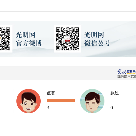
点赞
飘过
3
0