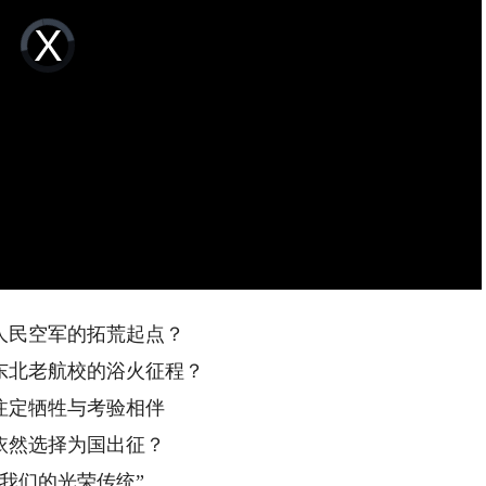
Video
Player
is
loading.
人民空军的拓荒起点？
东北老航校的浴火征程？
注定牺牲与考验相伴
依然选择为国出征？
持我们的光荣传统”