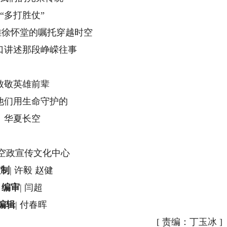
“多打胜仗”
英雄徐怀堂的嘱托穿越时空
口讲述那段峥嵘往事
致敬英雄前辈
他们用生命守护的
华夏长空
| 空政宣传文化中心
监制
| 许毅 赵健
编审
| 闫超
编辑
| 付春晖
[
责编：丁玉冰
]