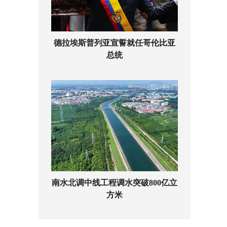
德拉埃斯普列亚宣誓就任哥伦比亚
总统
南水北调中线工程调水突破800亿立
方米