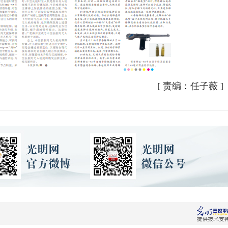
[
责编：任子薇
]