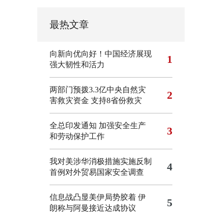
最热文章
向新向优向好！中国经济展现
1
强大韧性和活力
两部门预拨3.3亿中央自然灾
2
害救灾资金 支持8省份救灾
全总印发通知 加强安全生产
3
和劳动保护工作
我对美涉华消极措施实施反制
4
首例对外贸易国家安全调查
信息战凸显美伊局势胶着
伊
5
朗称与阿曼接近达成协议