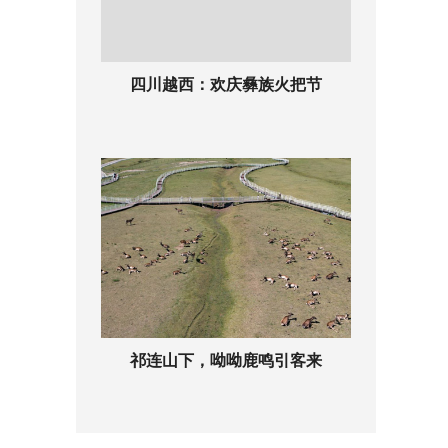
四川越西：欢庆彝族火把节
祁连山下，呦呦鹿鸣引客来