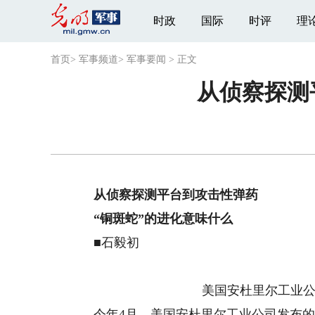
时政
国际
时评
理
首页
>
军事频道
>
军事要闻
>
正文
从侦察探测
从侦察探测平台到攻击性弹药
“铜斑蛇”的进化意味什么
■石毅初
美国安杜里尔工业公司
今年4月，美国安杜里尔工业公司发布的