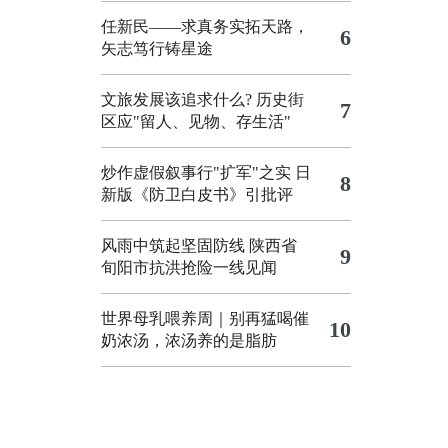
任新民——求真务实拓天路，
6
矢志笃行铸星途
文旅发展该追求什么?
历史街
7
区应"留人、见物、存生活"
炒作虚假叙事行"扩军"之实
日
8
新版《防卫白皮书》引批评
风雨中筑起坚固防线 陕西省
9
旬阳市抗洪抢险一线见闻
世界母乳喂养周｜别再猛喝催
10
奶浓汤，浓汤养的是脂肪