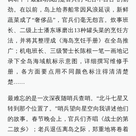
劲。在以前，岛上给养船常因风浪延误，新鲜
蔬菜成了“奢侈品”，官兵们毫无怨言。炊事班
长、二级上士潘东琢磨出13种罐头菜的烹饪方
法，并将其整理成《海岛烹饪手册》在全岛推
广；机电班长、三级警士长陈根一笔一画地记
录下全岛海域航标示意图，详细撰写维修手
册，各方面要点用不同颜色标注得清清楚
楚……
最难忘的是一次深夜随哨兵查哨。“北斗七星又
转到那个位置了。”哨兵望向星空向我讲述他们
的故事。春节晚会上，官兵们齐唱《战士的第
二故乡》；老兵退伍离岛之际，郑重地将卷着