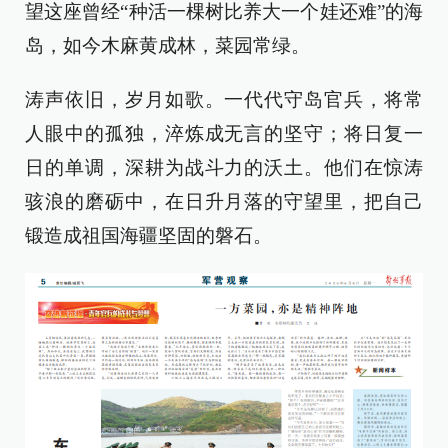
望这座曾经“种活一棵树比养大一个娃还难”的海
岛，如今木麻黄成林，菜园常绿。
涛声依旧，岁月如歌。一代代守岛官兵，将常
人眼中的孤独，淬炼成无言的坚守；将日复一
日的单调，深耕为战斗力的沃土。他们在惊涛
骇浪的磨砺中，在日升月落的守望里，把自己
锻造成祖国海疆坚固的磐石。