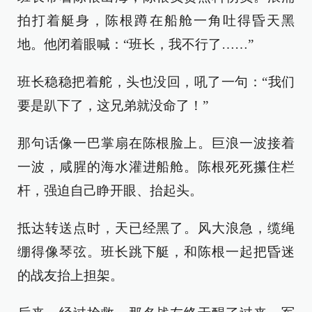
拍打着艇身，陈根蹲在船舱一角吐得昏天黑
地。他闭着眼喊：“班长，我不行了……”
班长稳稳把着舵，头也没回，吼了一句：“我们
要是趴下了，这兄弟就没命了！”
那句话像一巴掌扇在陈根脸上。巨浪一波接着
一波，咸腥的海水灌进船舱。陈根死死攥住栏
杆，强迫自己睁开眼、抬起头。
抵达转送点时，天已经黑了。风大浪急，缆绳
绷得像琴弦。班长跳下艇，和陈根一起把昏迷
的战友抬上担架。