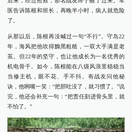
后来，经过抢救，那名战友终于醒了过来。军
医告诉陈根和班长，再晚半小时，病人就危险
了。
从那以后，陈根再没喊过一句“不行”。守岛22
年，海风把他吹得黝黑粗糙，一双大手满是老
茧。但22年的坚守，也让他成长为一名优秀的
机电骨干。如今，陈根能在八级风浪里稳稳当
当修主机，眼不花、手不抖。有战友问他秘
诀，他咧嘴一笑：“把胆吐没了，就习惯了。”说
完，他还会补充一句：“把责任刻进骨头里，就
不怕了。”