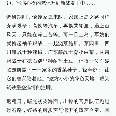
边、写满心得的笔记塞到新战友手中……
调研期间，恰逢家属来队。家属上岛之路同样
充满艰辛：高铁转汽车，再换乘轮渡，遇上台
风天，只能在岸上苦等。可一旦上岛，军嫂们
就撸起袖子跟战士一起浇菜施肥。菜园里，四
川籍战士种辣椒，广东籍战士育小白菜，甘肃
籍战士在礁石缝里种耐盐土豆。记得一位军嫂
临走前撒下一把家乡的香菜种子，轻声说：“让
它们替我陪着他。”这方小小的绿色天地，成为
钢铁堡垒温情的注脚。
返程日，曙光初染海面，出操的官兵队伍跑过
礁石路，铿锵的脚步声与澎湃的涛声合奏。回