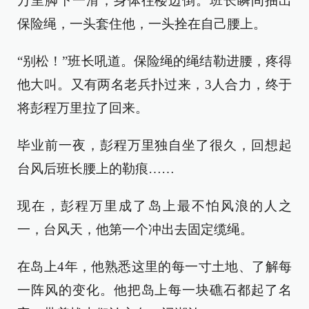
万里脚下一滑，身体往楼边倒。班长瞬间抽出
保险绳，一头套住他，一头拴在自己腰上。
“别松！”班长吼道。保险绳的绳结勒进腰，疼得
他大叫。又有两名老兵扑过来，3人合力，终于
将彭程万里拉了回来。
毕业前一夜，彭程万里独自坐了很久，回想起
台风后班长腰上的勒痕……
现在，彭程万里成了岛上最不怕风浪的人之
一，台风天，他第一个冲出去固定缆绳。
在岛上4年，他熟悉这里的每一寸土地、了解每
一阵风的变化。他把岛上每一块礁石都起了名