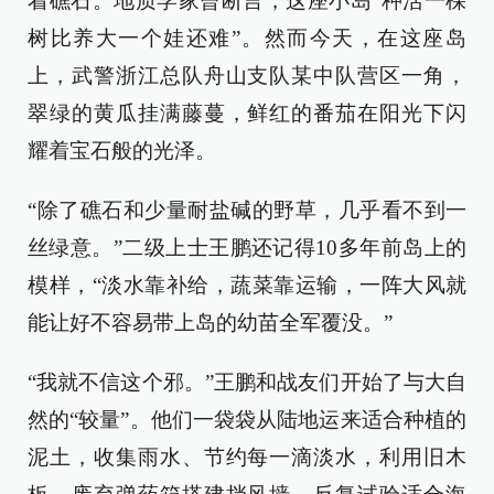
着礁石。地质学家曾断言，这座小岛“种活一棵
树比养大一个娃还难”。然而今天，在这座岛
上，武警浙江总队舟山支队某中队营区一角，
翠绿的黄瓜挂满藤蔓，鲜红的番茄在阳光下闪
耀着宝石般的光泽。
“除了礁石和少量耐盐碱的野草，几乎看不到一
丝绿意。”二级上士王鹏还记得10多年前岛上的
模样，“淡水靠补给，蔬菜靠运输，一阵大风就
能让好不容易带上岛的幼苗全军覆没。”
“我就不信这个邪。”王鹏和战友们开始了与大自
然的“较量”。他们一袋袋从陆地运来适合种植的
泥土，收集雨水、节约每一滴淡水，利用旧木