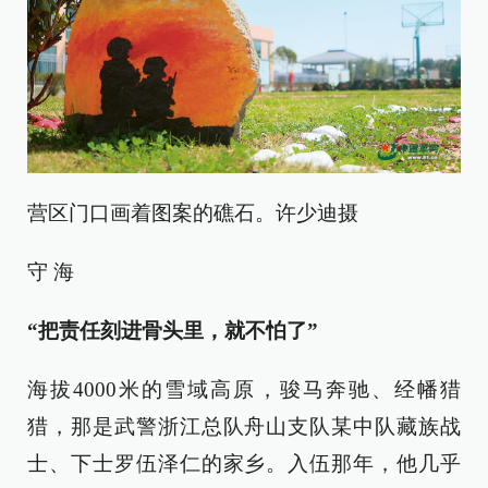
营区门口画着图案的礁石。许少迪摄
守 海
“把责任刻进骨头里，就不怕了”
海拔4000米的雪域高原，骏马奔驰、经幡猎
猎，那是武警浙江总队舟山支队某中队藏族战
士、下士罗伍泽仁的家乡。入伍那年，他几乎