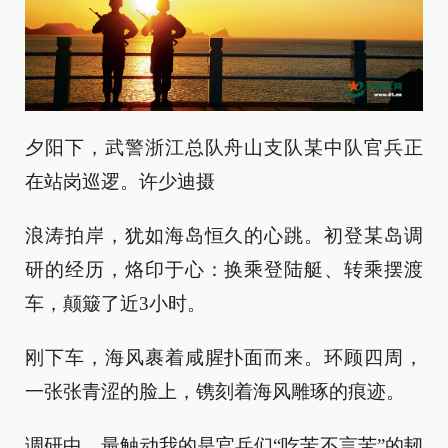
夕阳下，武警浙江总队舟山支队某中队官兵正
在站岗巡逻。许少迪摄
浪涛拍岸，犹如海岛恒久的心跳。初登某岛调
研的经历，烙印于心：换乘登陆艇、转乘摆渡
车，颠簸了近3小时。
刚下车，海风裹着咸腥扑面而来。环顾四周，
一张张青涩的脸上，镌刻着海风雕琢的痕迹。
调研中，最触动我的是官兵们“吃苦不言苦”的韧