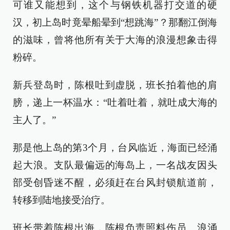
可谁又能想到，这个与钢铁机器打交道的硬
汉，初上岛时竟晕船晕到“想跳海”？那翻江倒海
的滋味，曾将他所有关于大海的浪漫想象击得
粉碎。
新兵登岛时，陈根吐到虚脱，班长拍着他的肩
膀，递上一杯温水：“吐着吐着，就吐成大海的
主人了。”
那是他上岛的第3个月，台风临近，海面已经涌
起大浪。支队最偏远的海岛上，一名战友因头
部受创昏迷不醒，必须赶在台风封锁航道前，
转移到陆地接受治疗。
班长带着陈根出海，陈根负责照料伤员。浪涌