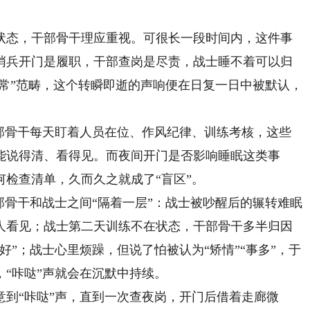
态，干部骨干理应重视。可很长一段时间内，这件事
哨兵开门是履职，干部查岗是尽责，战士睡不着可以归
正常”范畴，这个转瞬即逝的声响便在日复一日中被默认，
骨干每天盯着人员在位、作风纪律、训练考核，这些
能说得清、看得见。而夜间开门是否影响睡眠这类事
检查清单，久而久之就成了“盲区”。
骨干和战士之间“隔着一层”：战士被吵醒后的辗转难眠
人看见；战士第二天训练不在状态，干部骨干多半归因
好”；战士心里烦躁，但说了怕被认为“矫情”“事多”，于
“咔哒”声就会在沉默中持续。
“咔哒”声，直到一次查夜岗，开门后借着走廊微