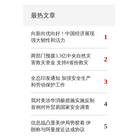
最热文章
向新向优向好！中国经济展现
1
强大韧性和活力
两部门预拨3.3亿中央自然灾
2
害救灾资金 支持8省份救灾
全总印发通知 加强安全生产
3
和劳动保护工作
我对美涉华消极措施实施反制
4
首例对外贸易国家安全调查
信息战凸显美伊局势胶着
伊
5
朗称与阿曼接近达成协议