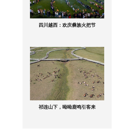
四川越西：欢庆彝族火把节
祁连山下，呦呦鹿鸣引客来