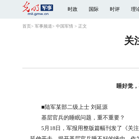
时政
国际
时评
理
首页
>
军事频道
>
中国军情
>
正文
关
睡好觉，
■陆军某部二级上士 刘延源
基层官兵的睡眠问题，重不重要？
5月18日，军报用整版篇幅刊发了《关注
延伸开去，揭开基层官兵睡不好的缘由。作