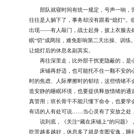
部队就寝时间有统一规定，号声一响，营
往往是人躺下了，事务却没有跟着“熄灯”。
出现——有人敲门，战士起身，披上衣服去
眠“切”成两段，难免影响第二天出操、训练
让熄灯后的休息名副其实。
再往深里走，比外部干扰更隐蔽的，是心
床铺再舒适，也可能托不住一颗不安的心
时的焦虑、人际摩擦时的郁结，这些情绪不
造安静的睡眠环境，也要提供释放情绪的通
真管用；班长骨干不能只懂下命令，也要学
有话的人有处可说……当心灵有了安放之处
说到底，《关注“藏在床铺上”的问题》，
吃苦越多越好，休息多了就是贪图安逸，睡得