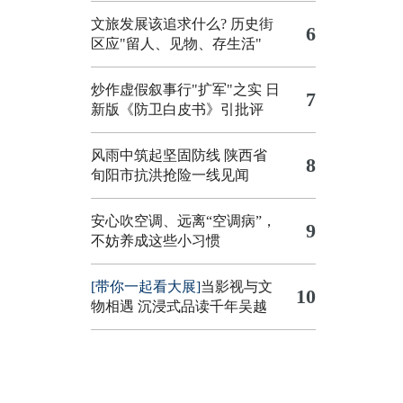
文旅发展该追求什么?
历史街
6
区应"留人、见物、存生活"
炒作虚假叙事行"扩军"之实
日
7
新版《防卫白皮书》引批评
风雨中筑起坚固防线 陕西省
8
旬阳市抗洪抢险一线见闻
安心吹空调、远离“空调病”，
9
不妨养成这些小习惯
[带你一起看大展]
当影视与文
10
物相遇 沉浸式品读千年吴越