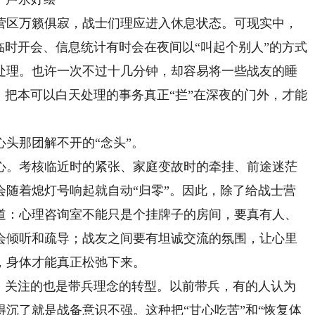
区万籁俱寂，战士们理应进入休息状态。可现实中，
临时开会、信息统计有时会在夜间以“叫起个别人”的方式
处理。也许一次不过十几分钟，却容易将一些战友的睡
。把本可以白天处理的事务真正“拦”在深夜的门外，才能
头那团解不开的“念头”。
。考核临近时的紧张、家庭变故时的牵挂、前途迷茫
会随着熄灯号响起就自动“归零”。因此，除了给战士营
道：心理咨询室不能只是个挂牌子的房间，要真有人、
会倾听和疏导；战友之间要有坦诚交流的氛围，让心里
，身体才能真正松弛下来。
关注的也是带兵理念的转型。以前带兵，有的人认为
沉了就是战备意识不强。这种把“甘心吃苦”和“恢复体