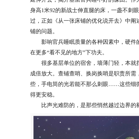
身高1米92的新战士伸直腿的床，一盏不刺
过，正如《从一张床铺的优化说开去》中阐
铺的问题。
影响官兵睡眠质量的各种因素中，硬件的
在更多“看不见的地方”下功夫。
很多基层单位的宿舍，墙薄门轻，本就挡
成倍放大。查铺查哨、换岗换哨是职责所需
些，手电筒的光若能不那么刺眼……这些细
得更安稳。
比声光难防的，是那些悄然越过边界的额