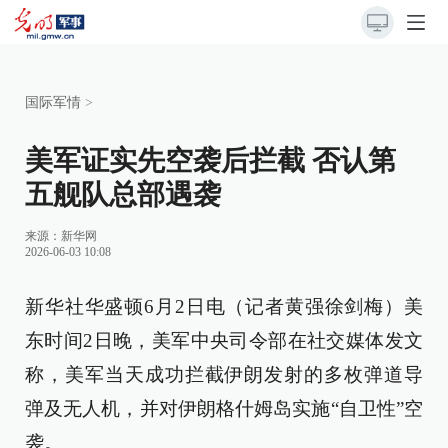
国际军情
>
美军证实先空袭后拦截 否认第
五舰队总部遇袭
来源：
新华网
2026-06-03 10:08
新华社华盛顿6月2日电（记者黄强徐剑梅）美
东时间2日晚，美军中央司令部在社交媒体发文
称，美军当天成功拦截伊朗发射的多枚弹道导
弹及无人机，并对伊朗格什姆岛实施“自卫性”空
袭。