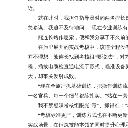
近。
就在此时，我担任指导员时的两名排长走
关参谋。我迫不及待地问：“现在专业训练有
熊连长略作思索，便和我分享了不久前
在旅里展开的实战考核中，该连全程没有超
并不理想。熊连长找到考核组“要说法”，对
程，插拔电缆检查通电流于形式，瞄准设备架
大，却事关发射成败。
“现在全旅严抓基础训练，把操作训练流
一名官兵、每一个细节都练扎实。”站在一
我不禁感叹考核组眼光“毒”、抓得准：“
“考核标准更严，训练方式也在不断更新
实战场景，在锤炼技能本领的同时提升心理承