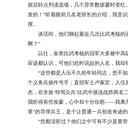
据后轻点判读选项，几个异常数据霎时变红
发的！”听着眼前几名老班长的介绍，我意
撑。
谈话间，他们聊起最近几次比武考核的冠
啊？”
以往，各类比武考核的冠军大多被中高级
应该都认识，可他们此时说起的人名，我却
“这些都是入伍不久的年轻同志，您不知
个义务兵操作号手；直招军士卢家宏，入伍
杰，在全旅‘特驾尖兵’比武中接连战胜两名
我听得有些发蒙，心中却十分欣慰——我离开
章”的导弹兵王，是个让普通一兵创造奇迹的
“您都没听过？他们之中可有不少是黄营