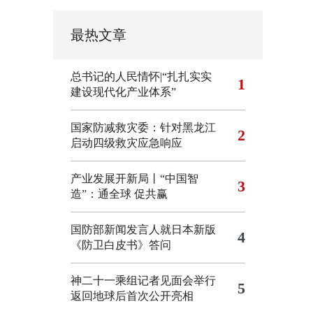
最热文章
总书记的人民情怀|“扎扎实实
1
建设现代化产业体系”
国家防减救灾委：针对黑龙江
2
启动四级救灾应急响应
产业发展开新局丨“中国智
3
造”：通全球 促共赢
国防部新闻发言人就日本新版
4
《防卫白皮书》答问
神二十一乘组记者见面会举行
5
返回地球后首次公开亮相