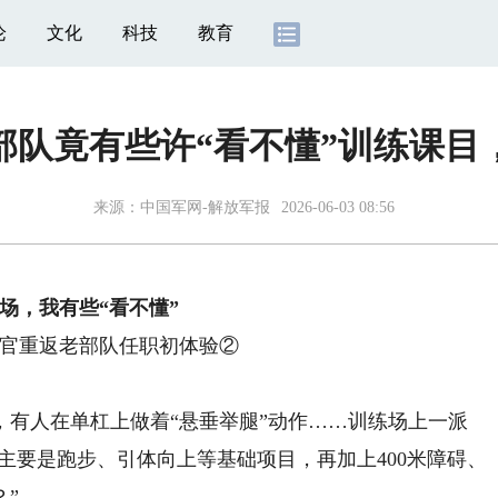
论
文化
科技
教育
部队竟有些许“看不懂”训练课目
来源：
中国军网-解放军报
2026-06-03 08:56
场，我有些“看不懂”
官重返老部队任职初体验②
人在单杠上做着“悬垂举腿”动作……训练场上一派
练主要是跑步、引体向上等基础项目，再加上400米障碍、
”