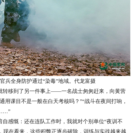
官兵全身防护通过“染毒”地域。代龙富摄
转移到了另一件事上——一名战士匆匆赶来，向黄营
通用课目不是一般在白天考核吗？”“战斗在夜间打响，
……”
自感慨：还在连队工作时，我就对个别单位“夜训不
忧，现在看来，这些积弊正逐步破除，训练与实战越来越