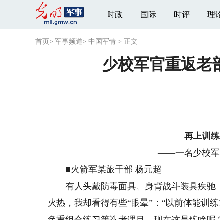
时政
国际
时评
理
首页
>
军事频道
>
中国军情
>
正文
少校军官重返老
再上训练
——一名少校军
■火箭军某旅干部 杨元超
有人头戴防毒面具、身背战斗装具疾驰，有
火热，我却看得有些“眼晕”：“以前体能训
负重组合练习等选考课目，现在这是练啥呢？