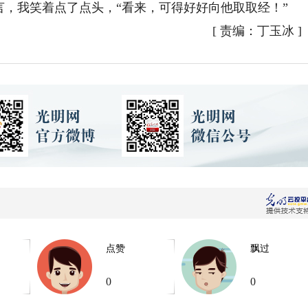
，我笑着点了点头，“看来，可得好好向他取取经！”
[
责编：丁玉冰
]
点赞
飘过
0
0