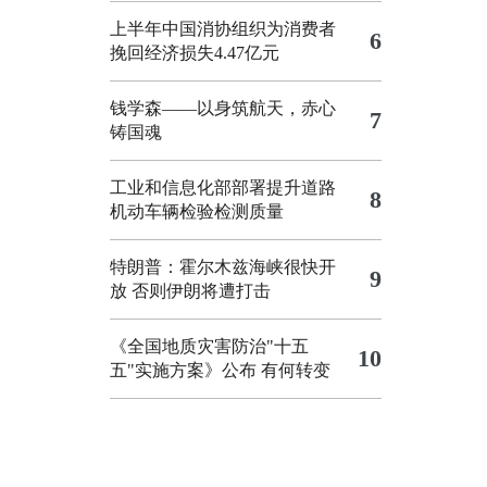
上半年中国消协组织为消费者
6
挽回经济损失4.47亿元
钱学森——以身筑航天，赤心
7
铸国魂
工业和信息化部部署提升道路
8
机动车辆检验检测质量
特朗普：霍尔木兹海峡很快开
9
放 否则伊朗将遭打击
《全国地质灾害防治"十五
10
五"实施方案》公布 有何转变