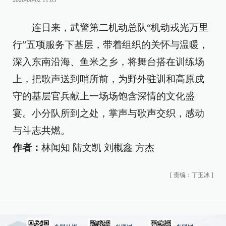
2026-06-02 11:05
连日来，武警第二机动总队“机动戎光万里
行”五项服务下基层，带着组织的关怀与温暖，
深入东南沿海、鱼米之乡，将舞台搭在训练场
上，把歌声送到哨所前，为野外驻训和高原戍
守的基层官兵献上一场场饱含深情的文化盛
宴。小分队所到之处，掌声与歌声交织，感动
与斗志共燃。
作者：
林闻知 陆文凯 刘概鑫 方杰
[
责编：丁玉冰
]