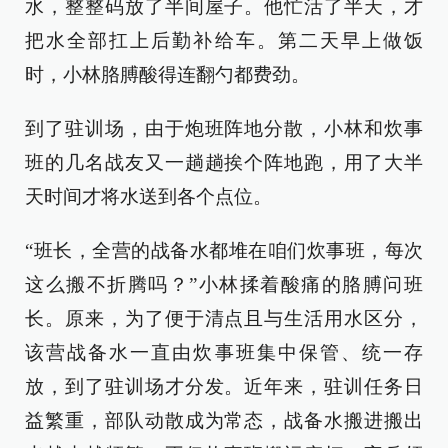
水，整整码放了半间屋子。他忙活了半天，才
把水全部扛上后勤补给车。第二天早上做饭
时，小林胳膊酸得连翻勺都费劲。
到了驻训场，由于炮班阵地分散，小林和炊事
班的几名战友又一趟趟挨个阵地跑，用了大半
天时间才将水送到各个点位。
“班长，全营的战备水都堆在咱们炊事班，每次
这么搬不折腾吗？”小林揉着酸痛的胳膊问班
长。原来，为了便于清点且与生活用水区分，
该营战备水一直由炊事班集中保管、统一存
放，到了驻训场才分发。近年来，驻训任务日
益繁重，部队动散成为常态，战备水搬进搬出