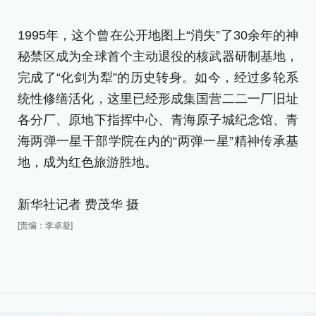
地
1995年，这个曾在公开地图上“消失”了30余年的神
1
秘禁区成为全球首个主动退役的核武器研制基地，
秘
完成了“化剑为犁”的历史转身。如今，经过多轮系
完
统性修缮活化，这里已经形成集国营二二一厂旧址
统
各分厂、原地下指挥中心、青海原子城纪念馆、青
各
海两弹一星干部学院在内的“两弹一星”精神传承基
海
地，成为红色旅游胜地。
地
新华社记者 费茂华 摄
新
[责编：李卓凝]
[责