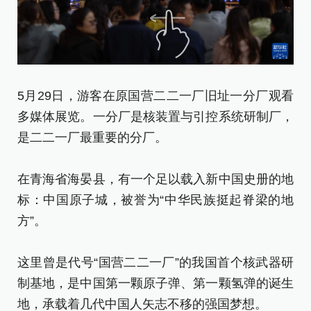
5月29日，游客在原国营二二一厂旧址一分厂观看
5
多媒体展览。一分厂是核装置与引控系统研制厂，
多
是二二一厂最重要的分厂。
是
在青海省海晏县，有一个足以载入新中国史册的地
在
标：中国原子城，被誉为“中华民族挺起脊梁的地
标
方”。
方
这里曾是代号“国营二二一厂”的我国首个核武器研
这
制基地，是中国第一颗原子弹、第一颗氢弹的诞生
制
地，承载着几代中国人矢志不移的强国梦想。