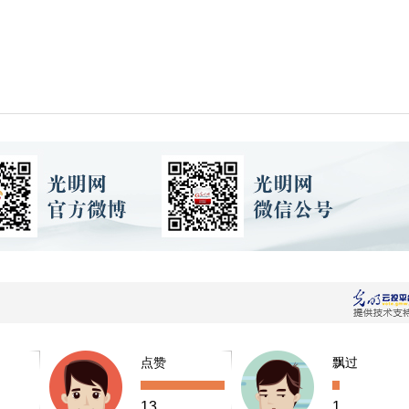
点赞
飘过
13
1