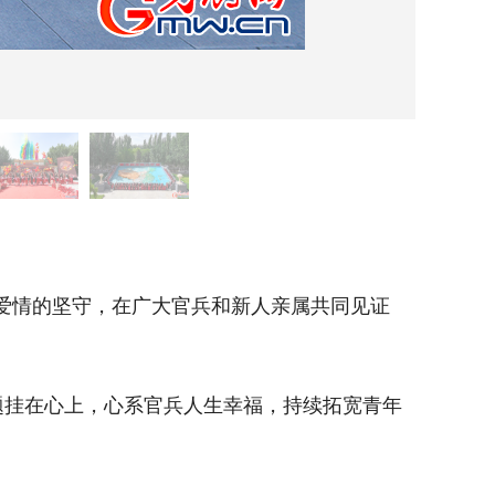
新郎新
对爱情的坚守，在广大官兵和新人亲属共同见证
挂在心上，心系官兵人生幸福，持续拓宽青年