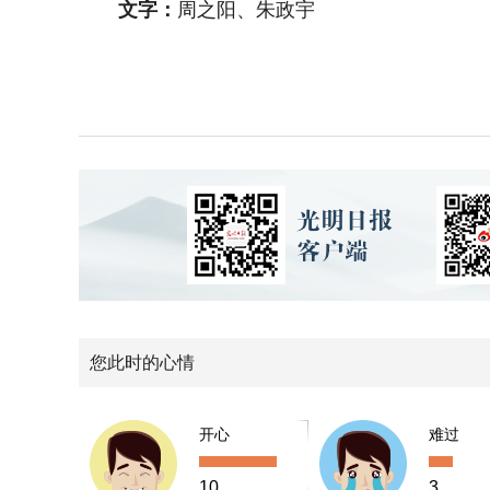
文字：
周之阳、朱政宇
您此时的心情
开心
难过
10
3