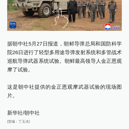
据朝中社5月27日报道，朝鲜导弹总局和国防科学
据
院26日进行了轻型多用途导弹发射系统和多管战术
院
巡航导弹武器系统试验。朝鲜最高领导人金正恩观
巡
摩了试验。
摩
这是朝中社提供的金正恩观摩武器试验的现场图
这
片。
重
新华社/朝中社
新
[责编：丁玉冰]
[责