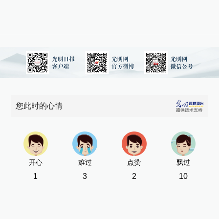
您此时的心情
开心
难过
点赞
飘过
1
3
2
10